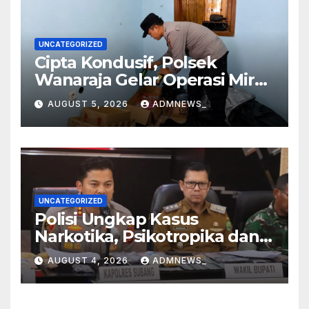
UNCATEGORIZED
Cipta Kondusif, Polsek
Wanaraja Gelar Operasi Miras
di Wilayah Hukumnya
AUGUST 5, 2026
ADMNEWS_
UNCATEGORIZED
Polisi Ungkap Kasus
Narkotika, Psikotropika dan
Peredaran Obat- Obatan
AUGUST 4, 2026
ADMNEWS_
Tanpa Izin Periode
pertengahan Juli 2026