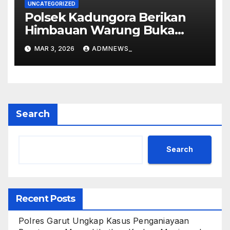
UNCATEGORIZED
Polsek Kadungora Berikan
Himbauan Warung Buka
Siang Hari
MAR 3, 2026
ADMNEWS_
Search
Search
Recent Posts
Polres Garut Ungkap Kasus Penganiayaan