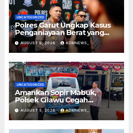
UNCATEGORIZED
Polres Garut Ungkap Kasus
Penganiayaan Berat yang
Mengakibatkan Korban
AUGUST 6, 2026
ADMNEWS_
Meninggal Dunia
UNCATEGORIZED
Amankan Sopir Mabuk,
Polsek Cilawu Cegah
Kecelakaan di Jalan Raya
AUGUST 5, 2026
ADMNEWS_
Garut–Tasikmalaya