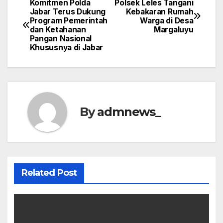
Komitmen Polda
Polsek Leles Tangani
Post
Jabar Terus Dukung
Kebakaran Rumah
Program Pemerintah
Warga di Desa
navigation
dan Ketahanan
Margaluyu
Pangan Nasional
Khususnya di Jabar
By
admnews_
Related Post