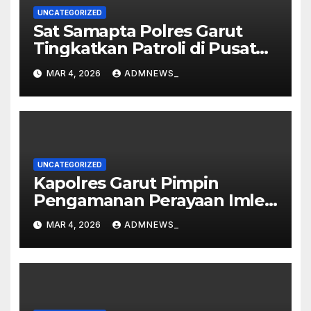
UNCATEGORIZED
Sat Samapta Polres Garut
Tingkatkan Patroli di Pusat
Perbelanjaan
MAR 4, 2026
ADMNEWS_
UNCATEGORIZED
Kapolres Garut Pimpin
Pengamanan Perayaan Imlek
dan Malam Cap Go Meh
MAR 4, 2026
ADMNEWS_
2577/2026 di Vihara Dharma
Loka