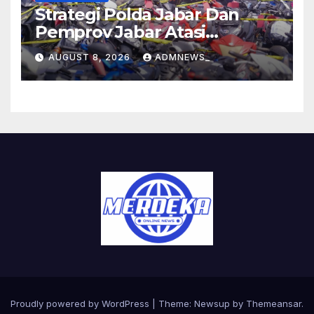
Strategi Polda Jabar Dan
Pemprov Jabar Atasi
Kejahatan Jalanan
AUGUST 8, 2026
ADMNEWS_
Proudly powered by WordPress
|
Theme:
Newsup
by
Themeansar
.