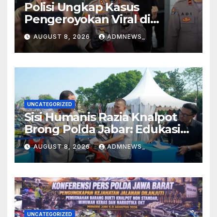
Polisi Ungkap Kasus
Pengeroyokan Viral di
Tarogong Kaler, Berawal dari
AUGUST 8, 2026
ADMNEWS_
Knalpot Brong
UNCATEGORIZED
Sisi Humanis Razia Knalpot
Brong Polda Jabar: Edukasi
Pengendara Hingga Ganti
AUGUST 8, 2026
ADMNEWS_
Knalpot Sukarela
UNCATEGORIZED