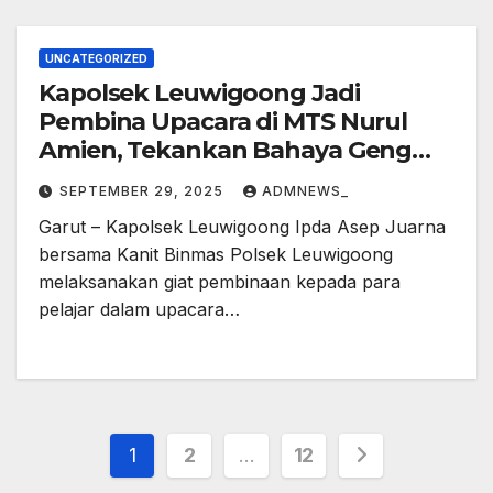
UNCATEGORIZED
Kapolsek Leuwigoong Jadi
Pembina Upacara di MTS Nurul
Amien, Tekankan Bahaya Geng
Motor dan Bijak Bermedsos
SEPTEMBER 29, 2025
ADMNEWS_
Garut – Kapolsek Leuwigoong Ipda Asep Juarna
bersama Kanit Binmas Polsek Leuwigoong
melaksanakan giat pembinaan kepada para
pelajar dalam upacara…
Posts
1
2
…
12