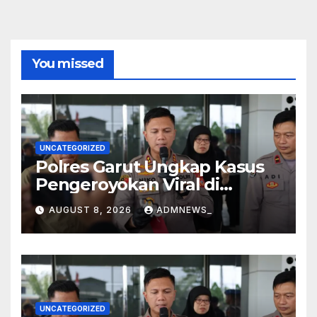
pagination
You missed
UNCATEGORIZED
Polres Garut Ungkap Kasus
Pengeroyokan Viral di
Tarogong Kaler, Berawal dari
AUGUST 8, 2026
ADMNEWS_
Knalpot Brong
UNCATEGORIZED