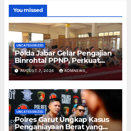
You missed
UNCATEGORIZED
Polda Jabar Gelar Pengajian
Binrohtal PPNP, Perkuat
Iman dan Integritas
AUGUST 7, 2026
ADMNEWS_
Personel.
UNCATEGORIZED
Polres Garut Ungkap Kasus
Penganiayaan Berat yang