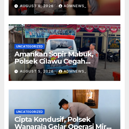
Mengakibatkan Korban
AUGUST 6, 2026
ADMNEWS_
Meninggal Dunia
UNCATEGORIZED
Amankan Sopir Mabuk,
Polsek Cilawu Cegah
Kecelakaan di Jalan Raya
AUGUST 5, 2026
ADMNEWS_
Garut–Tasikmalaya
UNCATEGORIZED
Cipta Kondusif, Polsek
Wanaraja Gelar Operasi Miras