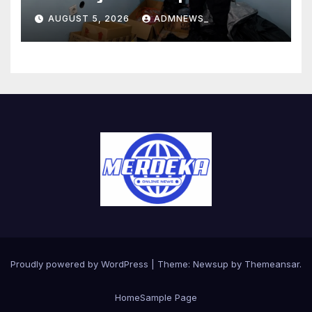
di Wilayah Hukumnya
AUGUST 5, 2026
ADMNEWS_
Proudly powered by WordPress
|
Theme:
Newsup
by
Themeansar
.
Home
Sample Page