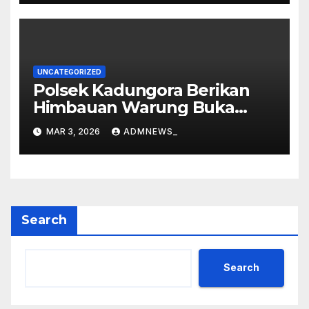
Loka
UNCATEGORIZED
Polsek Kadungora Berikan
Himbauan Warung Buka
Siang Hari
MAR 3, 2026
ADMNEWS_
Search
Search