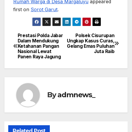
Rumah Warga di Desa Margaluyu
appeared
first on
Sorot Garut
.
Prestasi Polda Jabar
Polsek Cisurupan
Post
Dalam Mendukung
Ungkap Kasus Curas,
Ketahanan Pangan
Gelang Emas Puluhan
navigation
Nasional Lewat
Juta Raib
Panen Raya Jagung
By
admnews_
Related Post