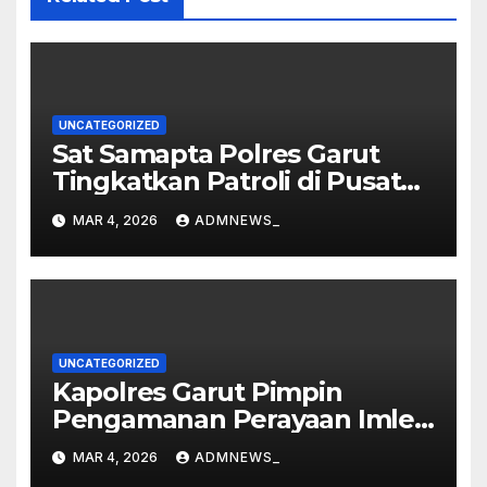
UNCATEGORIZED
Sat Samapta Polres Garut
Tingkatkan Patroli di Pusat
Perbelanjaan
MAR 4, 2026
ADMNEWS_
UNCATEGORIZED
Kapolres Garut Pimpin
Pengamanan Perayaan Imlek
dan Malam Cap Go Meh
MAR 4, 2026
ADMNEWS_
2577/2026 di Vihara Dharma