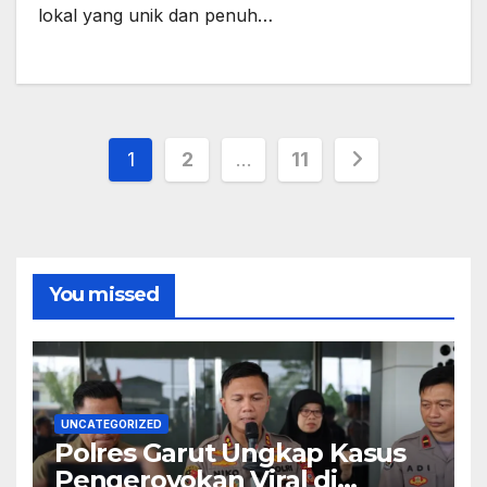
lokal yang unik dan penuh…
Posts
1
2
…
11
pagination
You missed
UNCATEGORIZED
Polres Garut Ungkap Kasus
Pengeroyokan Viral di