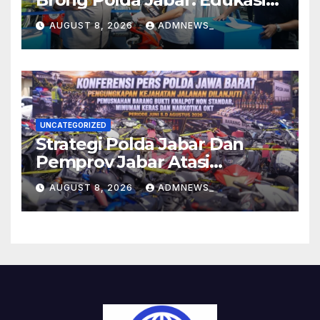
Pengendara Hingga Ganti
AUGUST 8, 2026
ADMNEWS_
Knalpot Sukarela
UNCATEGORIZED
Strategi Polda Jabar Dan
Pemprov Jabar Atasi
Kejahatan Jalanan
AUGUST 8, 2026
ADMNEWS_