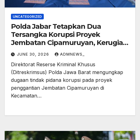
UNCATEGORIZED
Polda Jabar Tetapkan Dua
Tersangka Korupsi Proyek
Jembatan Cipamuruyan, Kerugian
Negara Rp9,84 Miliar
JUNE 30, 2026
ADMNEWS_
Direktorat Reserse Kriminal Khusus
(Ditreskrimsus) Polda Jawa Barat mengungkap
dugaan tindak pidana korupsi pada proyek
penggantian Jembatan Cipamuruyan di
Kecamatan…