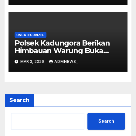
Loka
UNCATEGORIZED
Polsek Kadungora Berikan
Himbauan Warung Buka
Siang Hari
MAR 3, 2026
ADMNEWS_
Search
Search