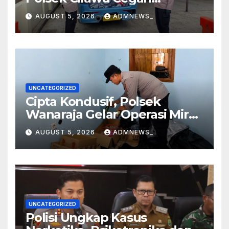
Kecelakaan di Jalan Raya
AUGUST 5, 2026
ADMNEWS_
Garut–Tasikmalaya
UNCATEGORIZED
Cipta Kondusif, Polsek
Wanaraja Gelar Operasi Miras
di Wilayah Hukumnya
AUGUST 5, 2026
ADMNEWS_
UNCATEGORIZED
Polisi Ungkap Kasus