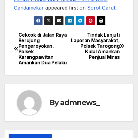
Gandamekar
appeared first on
Sorot Garut
.
Cekcok di Jalan Raya
Tindak Lanjuti
Post
Berujung
Laporan Masyarakat,
Pengeroyokan,
Polsek Tarogong
navigation
Polsek
Kidul Amankan
Karangpawitan
Penjual Miras
Amankan Dua Pelaku
By
admnews_