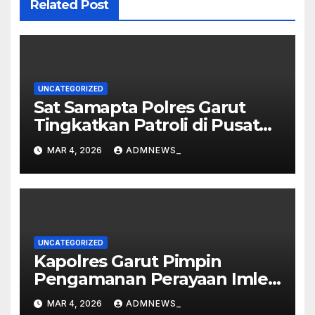
Related Post
UNCATEGORIZED
Sat Samapta Polres Garut
Tingkatkan Patroli di Pusat
Perbelanjaan
MAR 4, 2026
ADMNEWS_
UNCATEGORIZED
Kapolres Garut Pimpin
Pengamanan Perayaan Imlek
dan Malam Cap Go Meh
MAR 4, 2026
ADMNEWS_
2577/2026 di Vihara Dharma