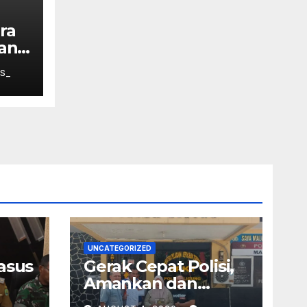
ra
an
ang
S_
UNCATEGORIZED
asus
Gerak Cepat Polisi,
Amankan dan
n
Kembalikan Sepeda