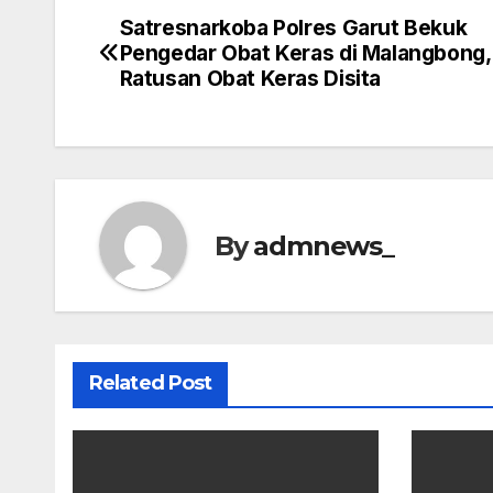
Satresnarkoba Polres Garut Bekuk
Post
Pengedar Obat Keras di Malangbong,
navigation
Ratusan Obat Keras Disita
By
admnews_
Related Post