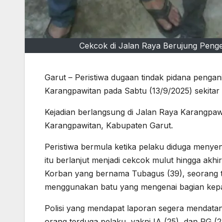
Cekcok di Jalan Raya Berujung Pen
Garut – Peristiwa dugaan tindak pidana penga
Karangpawitan pada Sabtu (13/9/2025) sekitar 
Kejadian berlangsung di Jalan Raya Karangpawi
Karangpawitan, Kabupaten Garut.
Peristiwa bermula ketika pelaku diduga menyen
itu berlanjut menjadi cekcok mulut hingga ak
Korban yang bernama Tubagus (39), seorang 
menggunakan batu yang mengenai bagian kepal
Polisi yang mendapat laporan segera mendatan
orang terduga pelaku, yakni IA (25), dan RG