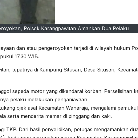
geroyokan, Polsek Karangpawitan Amankan Dua Pelaku
niayaan dan atau pengeroyokan terjadi di wilayah hukum Po
pukul 17.30 WIB.
tan, tepatnya di Kampung Situsari, Desa Situsari, Kecama
ggol sepeda motor yang dikendarai korban. Perselisihan ke
hirnya pelaku melakukan penganiayaan.
tukang ojek asal Kecamatan Wanaraja, mengalami pemuku
a serta menderita memar di pinggang dan kaki.
gi TKP. Dari hasil penyelidikan, petugas mengamankan du
 (24), keduanya merupakan warga Kecamatan Karangpawitan