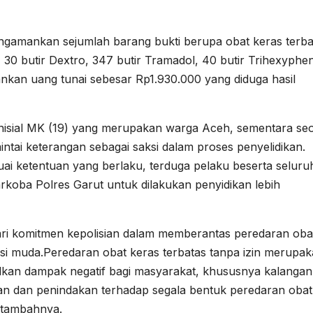
engamankan sejumlah barang bukti berupa obat keras terba
, 30 butir Dextro, 347 butir Tramadol, 40 butir Trihexyphen
amankan uang tunai sebesar Rp1.930.000 yang diduga hasil
inisial MK (19) yang merupakan warga Aceh, sementara se
mintai keterangan sebagai saksi dalam proses penyelidikan.
uai ketentuan yang berlaku, terduga pelaku beserta seluru
rkoba Polres Garut untuk dilakukan penyidikan lebih
ri komitmen kepolisian dalam memberantas peredaran oba
i muda.Peredaran obat keras terbatas tanpa izin merupa
kan dampak negatif bagi masyarakat, khususnya kalangan
n dan penindakan terhadap segala bentuk peredaran obat
” tambahnya.