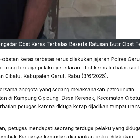
engedar Obat Keras Terbatas Beserta Ratusan Butir Obat T
batan keras terbatas terus dilakukan jajaran Polres Garu
seorang terduga pelaku peredaran obat keras terbatas saat
an Cibatu, Kabupaten Garut, Rabu (3/6/2026).
bersama anggota yang sedang melaksanakan patroli rutin
atan di Kampung Cipicung, Desa Keresek, Kecamatan Cibatu
erhatian petugas karena diduga kerap dijadikan tempat trans
an, petugas mendapati seorang terduga pelaku yang didug
pembeli. Keduanya kemudian diamankan untuk dilakukan