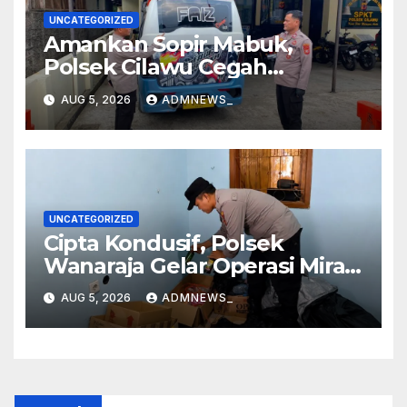
UNCATEGORIZED
Amankan Sopir Mabuk,
Polsek Cilawu Cegah
Kecelakaan di Jalan Raya
AUG 5, 2026
ADMNEWS_
Garut–Tasikmalaya
UNCATEGORIZED
Cipta Kondusif, Polsek
Wanaraja Gelar Operasi Miras
di Wilayah Hukumnya
AUG 5, 2026
ADMNEWS_