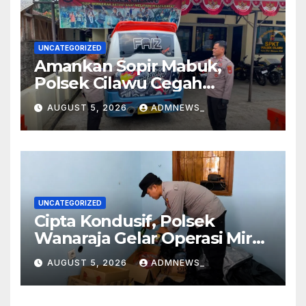
UNCATEGORIZED
Amankan Sopir Mabuk,
Polsek Cilawu Cegah
Kecelakaan di Jalan Raya
AUGUST 5, 2026
ADMNEWS_
Garut–Tasikmalaya
UNCATEGORIZED
Cipta Kondusif, Polsek
Wanaraja Gelar Operasi Miras
di Wilayah Hukumnya
AUGUST 5, 2026
ADMNEWS_