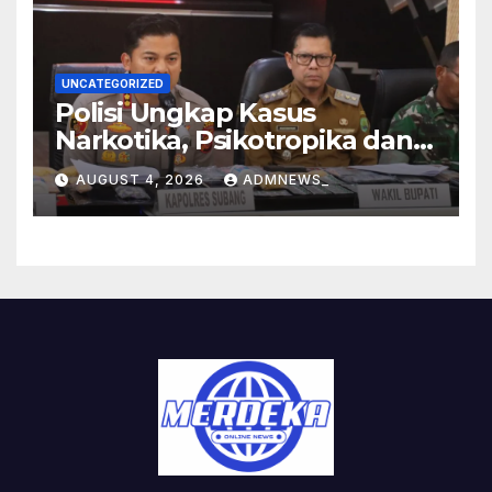
UNCATEGORIZED
Polisi Ungkap Kasus
Narkotika, Psikotropika dan
Peredaran Obat- Obatan
AUGUST 4, 2026
ADMNEWS_
Tanpa Izin Periode
pertengahan Juli 2026