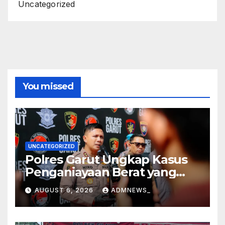
Uncategorized
You missed
UNCATEGORIZED
Polres Garut Ungkap Kasus
Penganiayaan Berat yang
Mengakibatkan Korban
AUGUST 6, 2026
ADMNEWS_
Meninggal Dunia