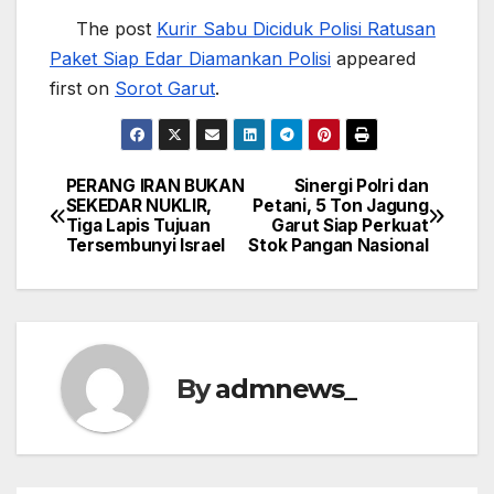
The post
Kurir Sabu Diciduk Polisi Ratusan
Paket Siap Edar Diamankan Polisi‎
appeared
first on
Sorot Garut
.
PERANG IRAN BUKAN
Sinergi Polri dan
Post
SEKEDAR NUKLIR,
Petani, 5 Ton Jagung
Tiga Lapis Tujuan
Garut Siap Perkuat
navigation
Tersembunyi Israel
Stok Pangan Nasional
By
admnews_