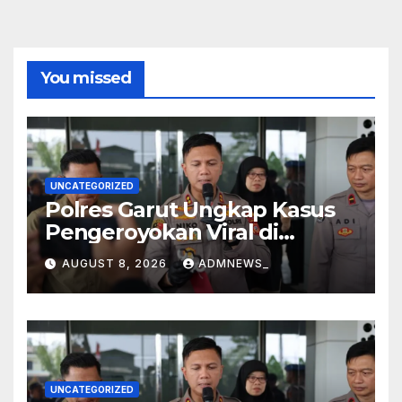
You missed
UNCATEGORIZED
Polres Garut Ungkap Kasus
Pengeroyokan Viral di
Tarogong Kaler, Berawal dari
AUGUST 8, 2026
ADMNEWS_
Knalpot Brong
UNCATEGORIZED