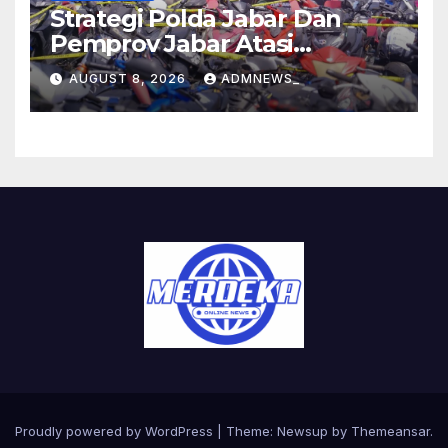
Strategi Polda Jabar Dan
Pemprov Jabar Atasi
Kejahatan Jalanan
AUGUST 8, 2026
ADMNEWS_
Proudly powered by WordPress
|
Theme:
Newsup
by
Themeansar
.