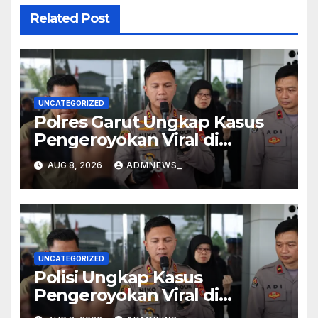
Related Post
UNCATEGORIZED
Polres Garut Ungkap Kasus
Pengeroyokan Viral di
Tarogong Kaler, Berawal dari
AUG 8, 2026
ADMNEWS_
Knalpot Brong
UNCATEGORIZED
Polisi Ungkap Kasus
Pengeroyokan Viral di
Tarogong Kaler, Berawal dari