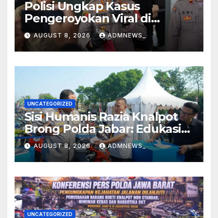
Polisi Ungkap Kasus
Pengeroyokan Viral di
Tarogong Kaler, Berawal dari
AUGUST 8, 2026
ADMNEWS_
Knalpot Brong
UNCATEGORIZED
Sisi Humanis Razia Knalpot
Brong Polda Jabar: Edukasi
Pengendara Hingga Ganti
AUGUST 8, 2026
ADMNEWS_
Knalpot Sukarela
UNCATEGORIZED