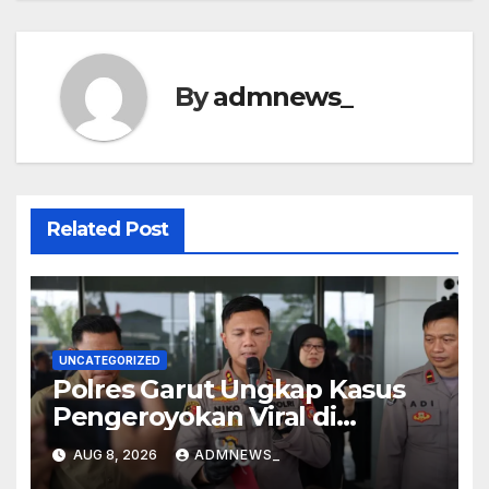
By
admnews_
Related Post
UNCATEGORIZED
Polres Garut Ungkap Kasus
Pengeroyokan Viral di
Tarogong Kaler, Berawal dari
AUG 8, 2026
ADMNEWS_
Knalpot Brong