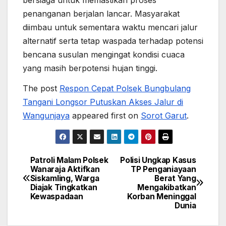
bersiaga untuk memastikan proses
penanganan berjalan lancar. Masyarakat
diimbau untuk sementara waktu mencari jalur
alternatif serta tetap waspada terhadap potensi
bencana susulan mengingat kondisi cuaca
yang masih berpotensi hujan tinggi.
The post
Respon Cepat Polsek Bungbulang
Tangani Longsor Putuskan Akses Jalur di
Wangunjaya
appeared first on
Sorot Garut
.
Patroli Malam Polsek
Polisi Ungkap Kasus
Post
Wanaraja Aktifkan
TP Penganiayaan
Siskamling, Warga
Berat Yang
navigation
Diajak Tingkatkan
Mengakibatkan
Kewaspadaan
Korban Meninggal
Dunia