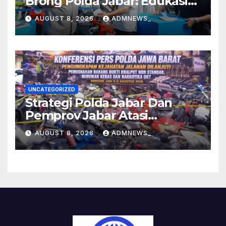
Brong Polda Jabar: Edukasi
Pengendara Hingga Ganti
AUGUST 8, 2026
ADMNEWS_
Knalpot Sukarela
UNCATEGORIZED
Strategi Polda Jabar Dan
Pemprov Jabar Atasi
Kejahatan Jalanan
AUGUST 8, 2026
ADMNEWS_