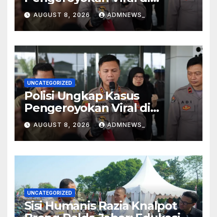
Tarogong Kaler, Berawal dari
AUGUST 8, 2026
ADMNEWS_
Knalpot Brong
UNCATEGORIZED
Polisi Ungkap Kasus
Pengeroyokan Viral di
Tarogong Kaler, Berawal dari
AUGUST 8, 2026
ADMNEWS_
Knalpot Brong
UNCATEGORIZED
Sisi Humanis Razia Knalpot