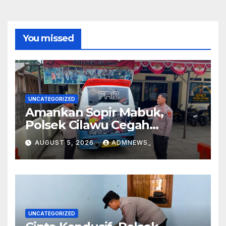
You missed
UNCATEGORIZED
Amankan Sopir Mabuk,
Polsek Cilawu Cegah
Kecelakaan di Jalan Raya
AUGUST 5, 2026
ADMNEWS_
Garut–Tasikmalaya
UNCATEGORIZED