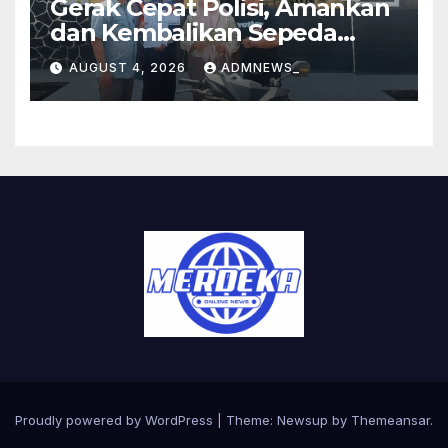
Gerak Cepat Polisi, Amankan
dan Kembalikan Sepeda
Motor Milik Warga yang
AUGUST 4, 2026
ADMNEWS_
Sempat Hilang
Proudly powered by WordPress
|
Theme:
Newsup
by
Themeansar
.