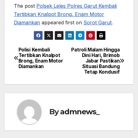
The post
Polsek Leles Polres Garut Kembali
Tertibkan Knalpot Brong, Enam Motor
Diamankan
appeared first on
Sorot Garut
.
Polisi Kembali
Patroli Malam Hingga
Post
Tertibkan Knalpot
Dini Hari, Brimob
Brong, Enam Motor
Jabar Pastikan
navigation
Diamankan
Situasi Bandung
Tetap Kondusif
By
admnews_