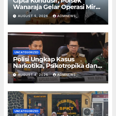
Cipta Kondusif, Polsek
Wanaraja Gelar Operasi Miras
di Wilayah Hukumnya
AUGUST 5, 2026
ADMNEWS_
UNCATEGORIZED
Polisi Ungkap Kasus
Narkotika, Psikotropika dan
Peredaran Obat- Obatan
AUGUST 4, 2026
ADMNEWS_
Tanpa Izin Periode
pertengahan Juli 2026
UNCATEGORIZED