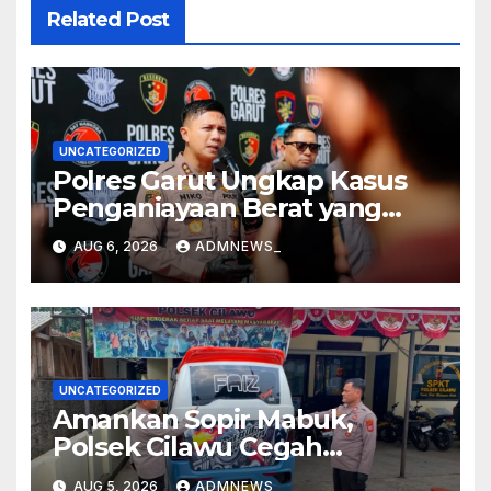
Related Post
UNCATEGORIZED
Polres Garut Ungkap Kasus
Penganiayaan Berat yang
Mengakibatkan Korban
AUG 6, 2026
ADMNEWS_
Meninggal Dunia
UNCATEGORIZED
Amankan Sopir Mabuk,
Polsek Cilawu Cegah
Kecelakaan di Jalan Raya
AUG 5, 2026
ADMNEWS_