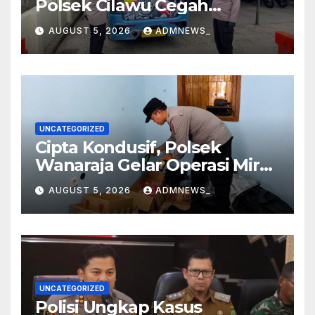
Polsek Cilawu Cegah
Kecelakaan di Jalan Raya
AUGUST 5, 2026
ADMNEWS_
Garut–Tasikmalaya
UNCATEGORIZED
Cipta Kondusif, Polsek
Wanaraja Gelar Operasi Miras
di Wilayah Hukumnya
AUGUST 5, 2026
ADMNEWS_
UNCATEGORIZED
Polisi Ungkap Kasus