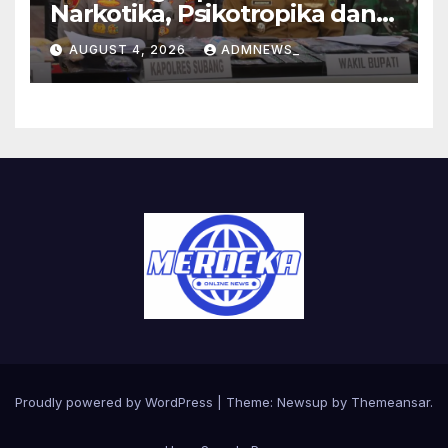
Narkotika, Psikotropika dan
Peredaran Obat- Obatan
AUGUST 4, 2026
ADMNEWS_
Tanpa Izin Periode
pertengahan Juli 2026
Proudly powered by WordPress
|
Theme:
Newsup
by
Themeansar
.