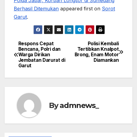
Polda Jabar, Korban Longsor di Sumedang
Berhasil Ditemukan
appeared first on
Sorot
Garut
.
Respons Cepat
Polisi Kembali
Post
Bencana, Polri dan
Tertibkan Knalpot
Warga Dirikan
Brong, Enam Motor
navigation
Jembatan Darurat di
Diamankan
Garut
By
admnews_