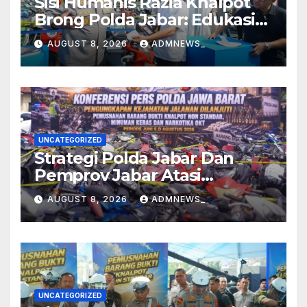
Sisi Humanis Razia Knalpot
Brong Polda Jabar: Edukasi
Pengendara Hingga Ganti
AUGUST 8, 2026
ADMNEWS_
Knalpot Sukarela
UNCATEGORIZED
Strategi Polda Jabar Dan
Pemprov Jabar Atasi
Kejahatan Jalanan
AUGUST 8, 2026
ADMNEWS_
UNCATEGORIZED