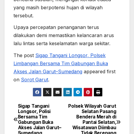
yang masih berpotensi hujan di wilayah
tersebut.
Upaya percepatan penanganan terus
dilakukan demi memastikan kelancaran arus
lalu lintas serta keselamatan warga sekitar.
The post
Sigap Tangani Longsor, Polsek
Limbangan Bersama Tim Gabungan Buka
Akses Jalan Garut–Sumedang
appeared first
on
Sorot Garut
.
Sigap Tangani
Polsek Wilayah Garut
Post
Longsor, Polisi
Selatan Pasang
Bersama Tim
Bendera Merah di
navigation
Gabungan Buka
Pantai Selatan,
Akses Jalan Garut–
Wisatawan Diimbau
Sumedang
Tidak Berenang