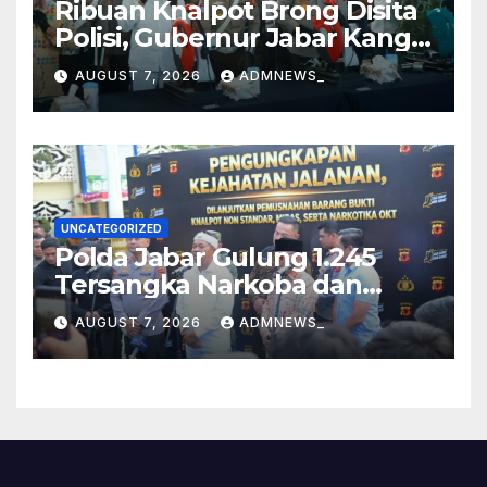
Ribuan Knalpot Brong Disita
Polisi, Gubernur Jabar Kang
Dedi Bakal Berikan
AUGUST 7, 2026
ADMNEWS_
Kompensasi Knalpot Standar
UNCATEGORIZED
Polda Jabar Gulung 1.245
Tersangka Narkoba dan
Miras, Jutaan Obat Keras
AUGUST 7, 2026
ADMNEWS_
Dimusnahkan