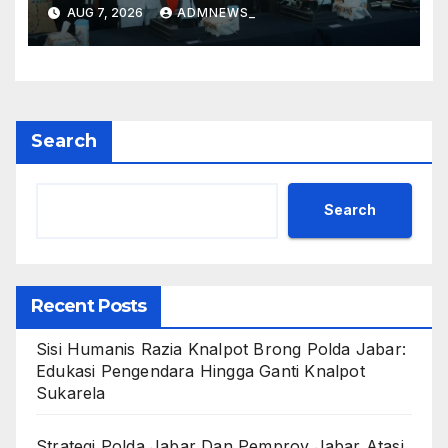
Dedi Bakal Berikan
AUG 7, 2026
ADMNEWS_
Kompensasi Knalpot Standar
Search
Search
Recent Posts
Sisi Humanis Razia Knalpot Brong Polda Jabar:
Edukasi Pengendara Hingga Ganti Knalpot
Sukarela
Strategi Polda Jabar Dan Pemprov Jabar Atasi