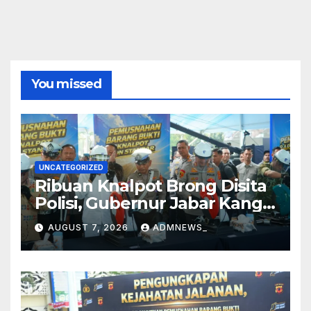
You missed
UNCATEGORIZED
Ribuan Knalpot Brong Disita
Polisi, Gubernur Jabar Kang
Dedi Bakal Berikan
AUGUST 7, 2026
ADMNEWS_
Kompensasi Knalpot Standar