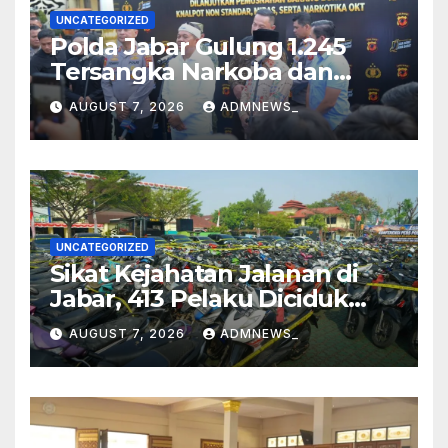
UNCATEGORIZED
Polda Jabar Gulung 1.245
Tersangka Narkoba dan
Miras, Jutaan Obat Keras
AUGUST 7, 2026
ADMNEWS_
Dimusnahkan
UNCATEGORIZED
Sikat Kejahatan Jalanan di
Jabar, 413 Pelaku Diciduk
dan 1.016 Motor Disita
AUGUST 7, 2026
ADMNEWS_