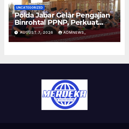
UNCATEGORIZED
Polda Jabar Gelar Pengajian
Binrohtal PPNP, Perkuat
Iman dan Integritas
AUGUST 7, 2026
ADMNEWS_
Personel.