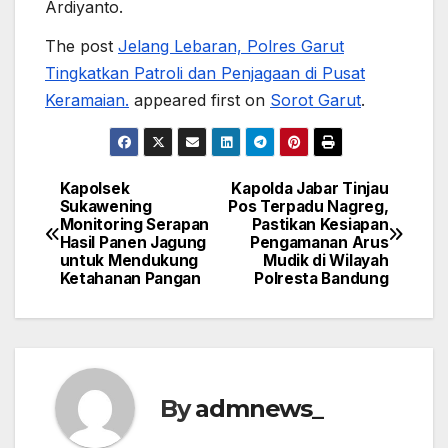
Ardiyanto.
The post
Jelang Lebaran, Polres Garut
Tingkatkan Patroli dan Penjagaan di Pusat
Keramaian.
appeared first on
Sorot Garut
.
Kapolsek
Kapolda Jabar Tinjau
Post
Sukawening
Pos Terpadu Nagreg,
Monitoring Serapan
Pastikan Kesiapan
navigation
Hasil Panen Jagung
Pengamanan Arus
untuk Mendukung
Mudik di Wilayah
Ketahanan Pangan
Polresta Bandung
By
admnews_