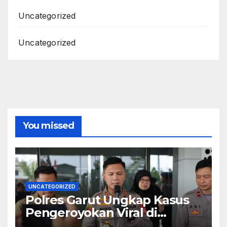
Uncategorized
Uncategorized
You missed
UNCATEGORIZED
Polres Garut Ungkap Kasus
Pengeroyokan Viral di
Tarogong Kaler, Berawal dari