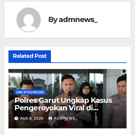
By
admnews_
Related Post
UNCATEGORIZED
Polres Garut Ungkap Kasus
Pengeroyokan Viral di
Tarogong Kaler, Berawal dari
AUG 8, 2026
ADMNEWS_
Knalpot Brong