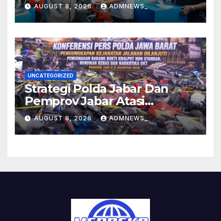
Pengendara Hingga Ganti
AUGUST 8, 2026
ADMNEWS_
Knalpot Sukarela
UNCATEGORIZED
Strategi Polda Jabar Dan
Pemprov Jabar Atasi
Kejahatan Jalanan
AUGUST 8, 2026
ADMNEWS_