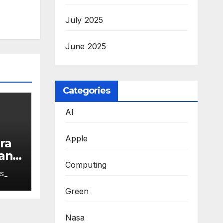
July 2025
June 2025
Categories
AI
Apple
ra
an
Computing
ang
S_
Green
Nasa