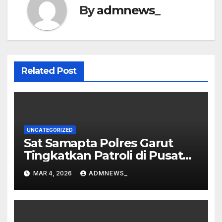
By
admnews_
Related Post
UNCATEGORIZED
Sat Samapta Polres Garut
Tingkatkan Patroli di Pusat
Perbelanjaan
MAR 4, 2026
ADMNEWS_