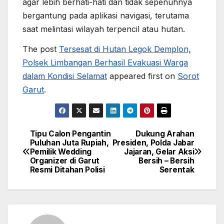
agar lebih berhati-hati dan tidak sepenuhnya
bergantung pada aplikasi navigasi, terutama
saat melintasi wilayah terpencil atau hutan.
The post
Tersesat di Hutan Legok Demplon,
Polsek Limbangan Berhasil Evakuasi Warga
dalam Kondisi Selamat
appeared first on
Sorot
Garut
.
Tipu Calon Pengantin
Dukung Arahan
Post
Puluhan Juta Rupiah,
Presiden, Polda Jabar
Pemilik Wedding
Jajaran, Gelar Aksi
navigation
Organizer di Garut
Bersih – Bersih
Resmi Ditahan Polisi
Serentak