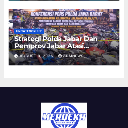
UNCATEGORIZED
Strategi Polda Jabar Dan
Pemprov Jabar Atasi
Kejahatan Jalanan
AUGUST 8, 2026
ADMNEWS_