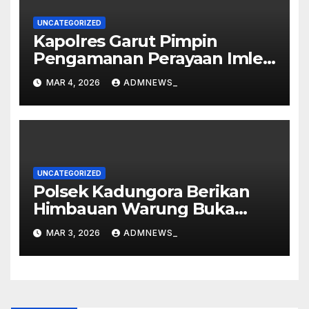
UNCATEGORIZED
Kapolres Garut Pimpin
Pengamanan Perayaan Imlek
dan Malam Cap Go Meh
MAR 4, 2026
ADMNEWS_
2577/2026 di Vihara Dharma
Loka
UNCATEGORIZED
Polsek Kadungora Berikan
Himbauan Warung Buka
Siang Hari
MAR 3, 2026
ADMNEWS_