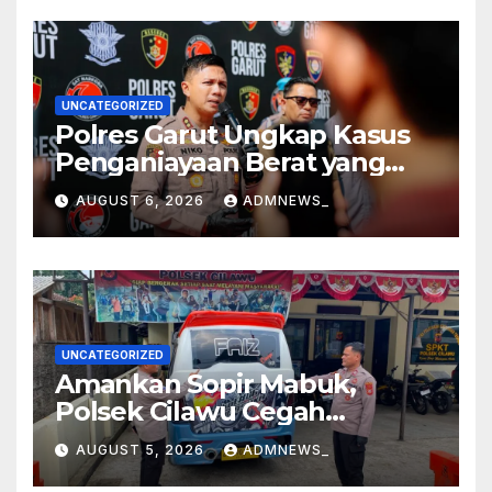
UNCATEGORIZED
Polres Garut Ungkap Kasus
Penganiayaan Berat yang
Mengakibatkan Korban
AUGUST 6, 2026
ADMNEWS_
Meninggal Dunia
UNCATEGORIZED
Amankan Sopir Mabuk,
Polsek Cilawu Cegah
Kecelakaan di Jalan Raya
AUGUST 5, 2026
ADMNEWS_
Garut–Tasikmalaya