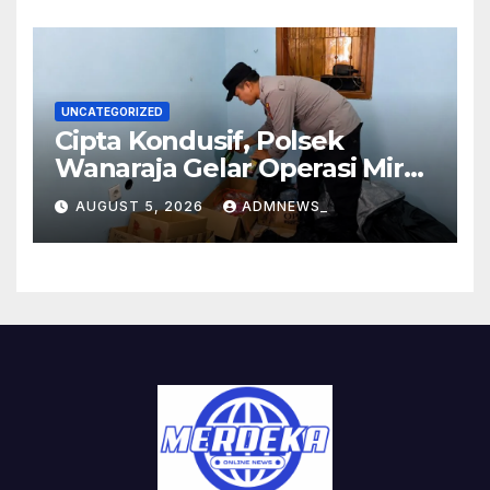
UNCATEGORIZED
Cipta Kondusif, Polsek
Wanaraja Gelar Operasi Miras
di Wilayah Hukumnya
AUGUST 5, 2026
ADMNEWS_