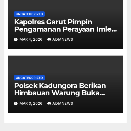
UNCATEGORIZED
Kapolres Garut Pimpin
Pengamanan Perayaan Imlek
dan Malam Cap Go Meh
MAR 4, 2026
ADMNEWS_
2577/2026 di Vihara Dharma
Loka
UNCATEGORIZED
Polsek Kadungora Berikan
Himbauan Warung Buka
Siang Hari
MAR 3, 2026
ADMNEWS_