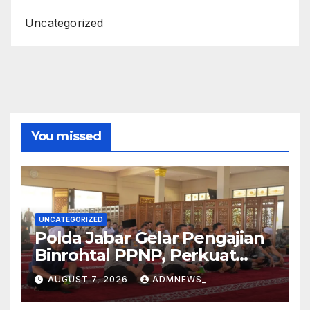
Uncategorized
You missed
UNCATEGORIZED
Polda Jabar Gelar Pengajian
Binrohtal PPNP, Perkuat
Iman dan Integritas
AUGUST 7, 2026
ADMNEWS_
Personel.