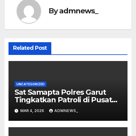
By
admnews_
Related Post
UNCATEGORIZED
Sat Samapta Polres Garut
Tingkatkan Patroli di Pusat
Perbelanjaan
MAR 4, 2026
ADMNEWS_