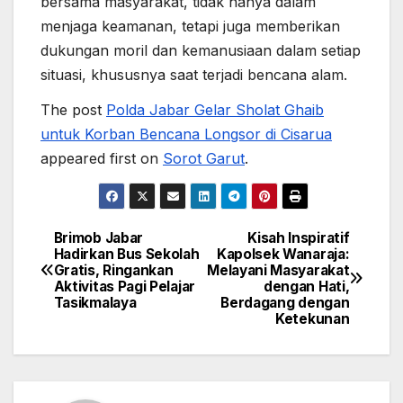
bersama masyarakat, tidak hanya dalam
menjaga keamanan, tetapi juga memberikan
dukungan moril dan kemanusiaan dalam setiap
situasi, khususnya saat terjadi bencana alam.
The post
Polda Jabar Gelar Sholat Ghaib
untuk Korban Bencana Longsor di Cisarua
appeared first on
Sorot Garut
.
Brimob Jabar
Kisah Inspiratif
Post
Hadirkan Bus Sekolah
Kapolsek Wanaraja:
Gratis, Ringankan
Melayani Masyarakat
navigation
Aktivitas Pagi Pelajar
dengan Hati,
Tasikmalaya
Berdagang dengan
Ketekunan