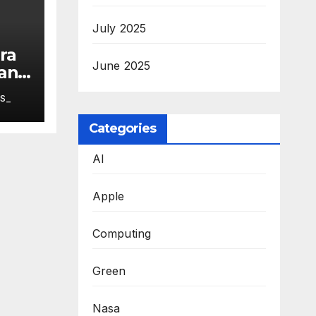
July 2025
ra
June 2025
an
ang
S_
Categories
AI
Apple
Computing
Green
Nasa