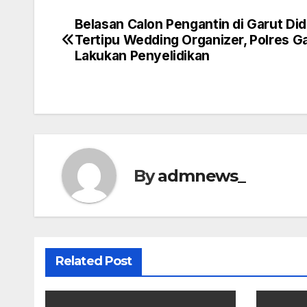
Belasan Calon Pengantin di Garut Di
Post
Tertipu Wedding Organizer, Polres G
navigation
Lakukan Penyelidikan
By
admnews_
Related Post