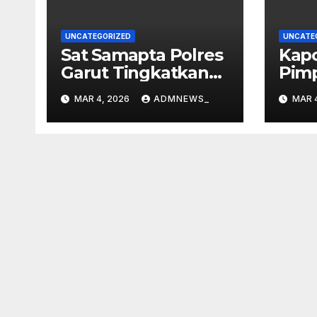
UNCATEGORIZED
UNCATE
Sat Samapta Polres
Kapo
Garut Tingkatkan
Pim
Patroli di Pusat
Pen
MAR 4, 2026
ADMNEWS_
MAR 
Perbelanjaan
Pera
Mal
2577
Dha