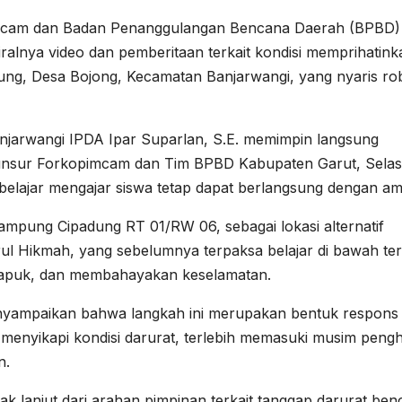
imcam dan Badan Penanggulangan Bencana Daerah (BPBD)
alnya video dan pemberitaan terkait kondisi memprihatink
ng, Desa Bojong, Kecamatan Banjarwangi, yang nyaris ro
njarwangi IPDA Ipar Suparlan, S.E. memimpin langsung
unsur Forkopimcam dan Tim BPBD Kabupaten Garut, Sela
belajar mengajar siswa tetap dapat berlangsung dengan am
Kampung Cipadung RT 01/RW 06, sebagai lokasi alternatif
ul Hikmah, yang sebelumnya terpaksa belajar di bawah ter
 lapuk, dan membahayakan keselamatan.
nyampaikan bahwa langkah ini merupakan bentuk respons
 menyikapi kondisi darurat, terlebih memasuki musim peng
n.
k lanjut dari arahan pimpinan terkait tanggap darurat ben