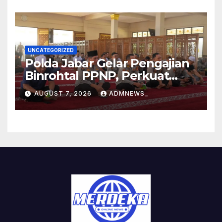
UNCATEGORIZED
Polda Jabar Gelar Pengajian
Binrohtal PPNP, Perkuat
Iman dan Integritas
AUGUST 7, 2026
ADMNEWS_
Personel.