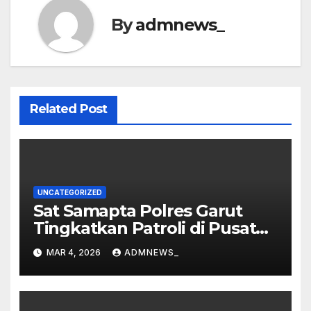
By
admnews_
Related Post
UNCATEGORIZED
Sat Samapta Polres Garut
Tingkatkan Patroli di Pusat
Perbelanjaan
MAR 4, 2026
ADMNEWS_