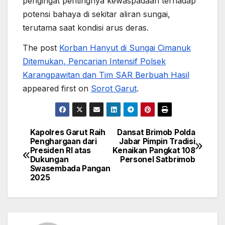
pengingat pentingnya kewaspadaan terhadap
potensi bahaya di sekitar aliran sungai,
terutama saat kondisi arus deras.
The post
Korban Hanyut di Sungai Cimanuk
Ditemukan, Pencarian Intensif Polsek
Karangpawitan dan Tim SAR Berbuah Hasil
appeared first on
Sorot Garut
.
Kapolres Garut Raih
Dansat Brimob Polda
Post
Penghargaan dari
Jabar Pimpin Tradisi
Presiden RI atas
Kenaikan Pangkat 108
navigation
Dukungan
Personel Satbrimob
Swasembada Pangan
2025