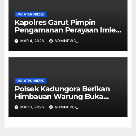
UNCATEGORIZED
Kapolres Garut Pimpin
Pengamanan Perayaan Imlek
dan Malam Cap Go Meh
MAR 4, 2026
ADMNEWS_
2577/2026 di Vihara Dharma
Loka
UNCATEGORIZED
Polsek Kadungora Berikan
Himbauan Warung Buka
Siang Hari
MAR 3, 2026
ADMNEWS_