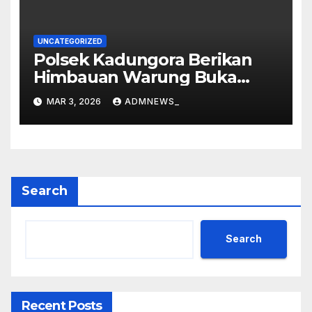
UNCATEGORIZED
Polsek Kadungora Berikan
Himbauan Warung Buka
Siang Hari
MAR 3, 2026
ADMNEWS_
Search
Search
Recent Posts