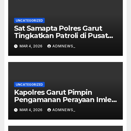
UNCATEGORIZED
Sat Samapta Polres Garut
Tingkatkan Patroli di Pusat
Perbelanjaan
MAR 4, 2026
ADMNEWS_
UNCATEGORIZED
Kapolres Garut Pimpin
Pengamanan Perayaan Imlek
dan Malam Cap Go Meh
MAR 4, 2026
ADMNEWS_
2577/2026 di Vihara Dharma
Loka