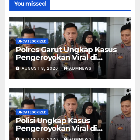
You missed
UNCATEGORIZED
Polres Garut Ungkap Kasus
Pengeroyokan Viral di
Tarogong Kaler, Berawal dari
AUGUST 8, 2026
ADMNEWS_
Knalpot Brong
UNCATEGORIZED
Polisi Ungkap Kasus
Pengeroyokan Viral di
Tarogong Kaler, Berawal dari
AUGUST 8, 2026
ADMNEWS_