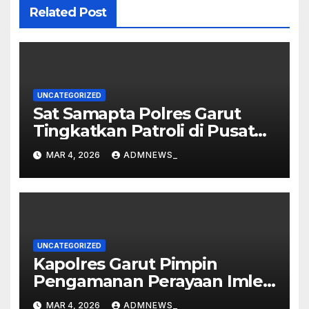
Related Post
UNCATEGORIZED
Sat Samapta Polres Garut
Tingkatkan Patroli di Pusat
Perbelanjaan
MAR 4, 2026
ADMNEWS_
UNCATEGORIZED
Kapolres Garut Pimpin
Pengamanan Perayaan Imlek
dan Malam Cap Go Meh
MAR 4, 2026
ADMNEWS_