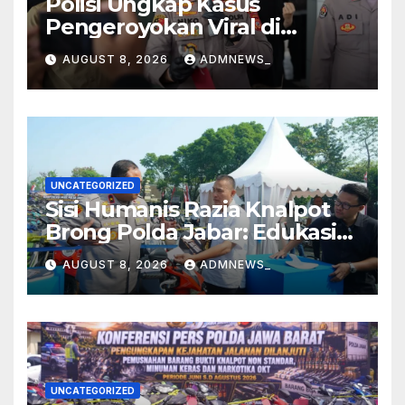
Polisi Ungkap Kasus
Pengeroyokan Viral di
Tarogong Kaler, Berawal dari
AUGUST 8, 2026
ADMNEWS_
Knalpot Brong
UNCATEGORIZED
Sisi Humanis Razia Knalpot
Brong Polda Jabar: Edukasi
Pengendara Hingga Ganti
AUGUST 8, 2026
ADMNEWS_
Knalpot Sukarela
UNCATEGORIZED