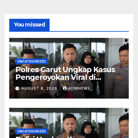
You missed
UNCATEGORIZED
Polres Garut Ungkap Kasus
Pengeroyokan Viral di
Tarogong Kaler, Berawal dari
AUGUST 8, 2026
ADMNEWS_
Knalpot Brong
UNCATEGORIZED