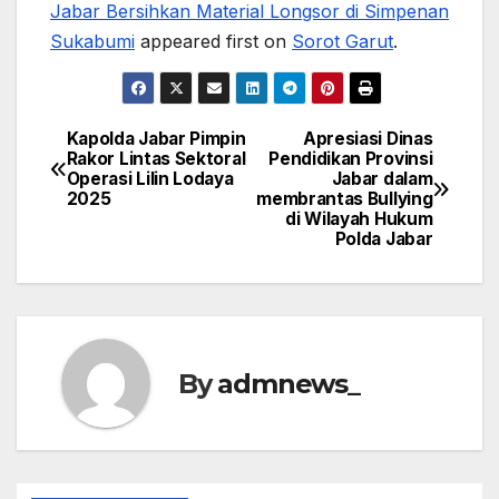
Jabar Bersihkan Material Longsor di Simpenan
Sukabumi
appeared first on
Sorot Garut
.
Kapolda Jabar Pimpin
Apresiasi Dinas
Post
Rakor Lintas Sektoral
Pendidikan Provinsi
Operasi Lilin Lodaya
Jabar dalam
navigation
2025
membrantas Bullying
di Wilayah Hukum
Polda Jabar
By
admnews_