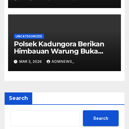
2577/2026 di Vihara Dharma
Loka
UNCATEGORIZED
Polsek Kadungora Berikan
Himbauan Warung Buka
Siang Hari
MAR 3, 2026
ADMNEWS_
Search
Search