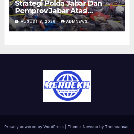
Strategi Polda Jabar Dan
Pemprov Jabar Atasi
Kejahatan Jalanan
AUGUST 8, 2026
ADMNEWS_
Proudly powered by WordPress
|
Theme:
Newsup
by
Themeansar
.