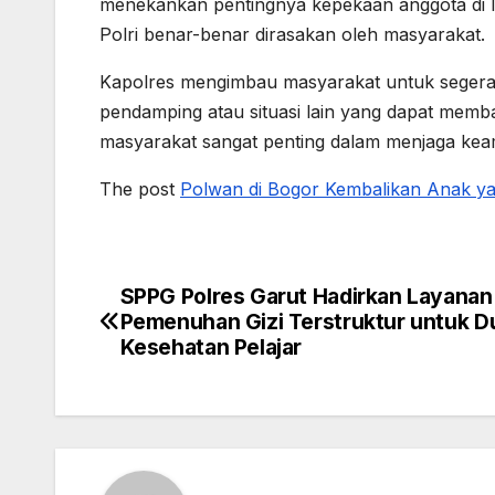
menekankan pentingnya kepekaan anggota di l
Polri benar-benar dirasakan oleh masyarakat.
Kapolres mengimbau masyarakat untuk segera m
pendamping atau situasi lain yang dapat mem
masyarakat sangat penting dalam menjaga kea
The post
Polwan di Bogor Kembalikan Anak y
SPPG Polres Garut Hadirkan Layanan
Post
Pemenuhan Gizi Terstruktur untuk 
navigation
Kesehatan Pelajar