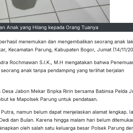
kan Anak yang Hilang kepada Orang Tuanya
berhasil menemukan dan mengembalikan seorang anak laki
kar, Kecamatan Parung, Kabupaten Bogor, Jumat (14/11/20
ndra Rochmawan S.I.K., M.H mengatakan bahwa Penemua
 seorang anak tanpa pendamping yang terlihat berjalan
as Desa Jabon Mekar Bripka Ririn bersama Babinsa Pelda J
ebut ke Mapolsek Parung untuk pendataan.
tra, namun belum dapat menjelaskan alamat lengkap. I
edi dan Bulan. Karena hingga malam hari belum ditemuka
iinapkan oleh salah satu keluarga besar Polsek Parung de