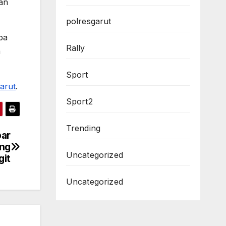
an
polresgarut
pa
Rally
a
Sport
arut
.
Sport2
Trending
bar
ing
Uncategorized
git
Uncategorized