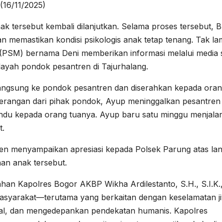
(16/11/2025)
k tersebut kembali dilanjutkan. Selama proses tersebut, B
n memastikan kondisi psikologis anak tetap tenang. Tak l
(PSM) bernama Deni memberikan informasi melalui media s
layah pondok pesantren di Tajurhalang.
r langsung ke pondok pesantren dan diserahkan kepada ora
erangan dari pihak pondok, Ayup meninggalkan pesantren
rindu kepada orang tuanya. Ayup baru satu minggu menjalan
t.
ren menyampaikan apresiasi kepada Polsek Parung atas la
an anak tersebut.
ahan Kapolres Bogor AKBP Wikha Ardilestanto, S.H., S.I.K.
asyarakat—terutama yang berkaitan dengan keselamatan j
nal, dan mengedepankan pendekatan humanis. Kapolres