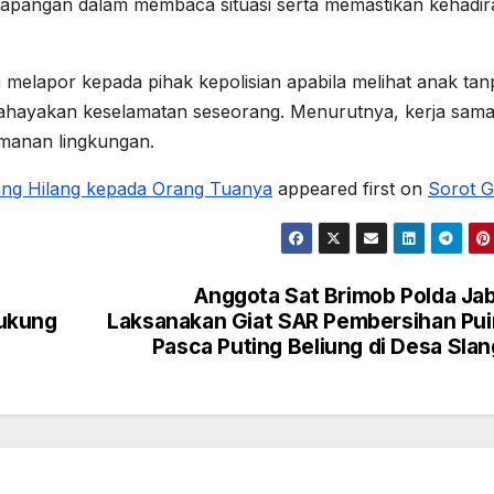
apangan dalam membaca situasi serta memastikan kehadir
elapor kepada pihak kepolisian apabila melihat anak tan
bahayakan keselamatan seseorang. Menurutnya, kerja sam
manan lingkungan.
ang Hilang kepada Orang Tuanya
appeared first on
Sorot G
Anggota Sat Brimob Polda Ja
Dukung
Laksanakan Giat SAR Pembersihan Pu
Pasca Puting Beliung di Desa Slan