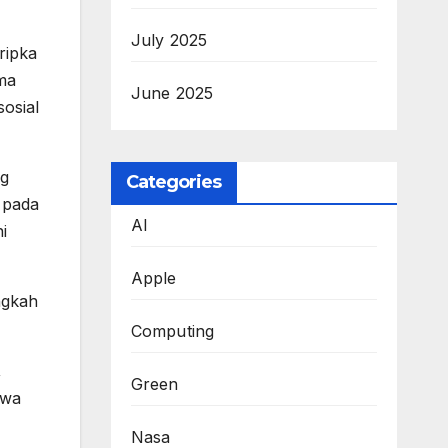
July 2025
ripka
ama
June 2025
osial
ng
Categories
 pada
AI
i
Apple
ngkah
Computing
,
Green
iwa
Nasa