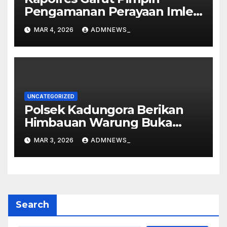
Pengamanan Perayaan Imlek
dan Malam Cap Go Meh
MAR 4, 2026
ADMNEWS_
2577/2026 di Vihara Dharma
Loka
UNCATEGORIZED
Polsek Kadungora Berikan
Himbauan Warung Buka
Siang Hari
MAR 3, 2026
ADMNEWS_
Search