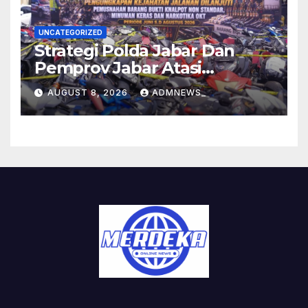
UNCATEGORIZED
Strategi Polda Jabar Dan
Pemprov Jabar Atasi
Kejahatan Jalanan
AUGUST 8, 2026
ADMNEWS_