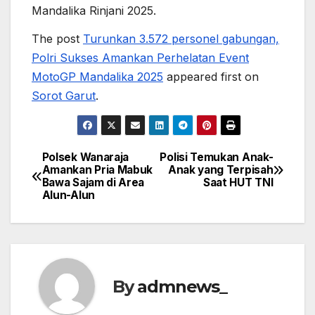
Mandalika Rinjani 2025.
The post
Turunkan 3.572 personel gabungan,
Polri Sukses Amankan Perhelatan Event
MotoGP Mandalika 2025
appeared first on
Sorot Garut
.
Polsek Wanaraja
Polisi Temukan Anak-
Post
Amankan Pria Mabuk
Anak yang Terpisah
Bawa Sajam di Area
Saat HUT TNI
navigation
Alun-Alun
By
admnews_