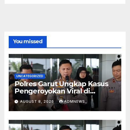
You missed
UNCATEGORIZED
Polres Garut Ungkap Kasus
Pengeroyokan Viral di
Tarogong Kaler, Berawal dari
AUGUST 8, 2026
ADMNEWS_
Knalpot Brong