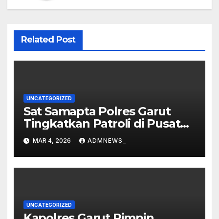
Related Post
UNCATEGORIZED
Sat Samapta Polres Garut
Tingkatkan Patroli di Pusat
Perbelanjaan
MAR 4, 2026
ADMNEWS_
UNCATEGORIZED
Kapolres Garut Pimpin