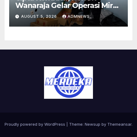
Wanaraja Gelar Operasi Miras
di Wilayah Hukumnya
AUGUST 5, 2026
ADMNEWS_
Proudly powered by WordPress
|
Theme:
Newsup
by
Themeansar
.