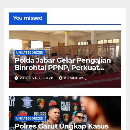
You missed
UNCATEGORIZED
Polda Jabar Gelar Pengajian
Binrohtal PPNP, Perkuat
Iman dan Integritas
AUGUST 7, 2026
ADMNEWS_
Personel.
UNCATEGORIZED
Polres Garut Ungkap Kasus