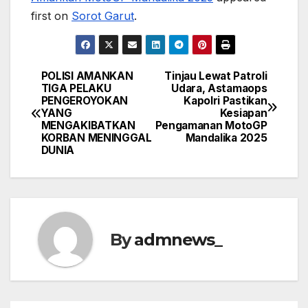
first on
Sorot Garut
.
POLISI AMANKAN
Tinjau Lewat Patroli
Post
TIGA PELAKU
Udara, Astamaops
PENGEROYOKAN
Kapolri Pastikan
navigation
YANG
Kesiapan
MENGAKIBATKAN
Pengamanan MotoGP
KORBAN MENINGGAL
Mandalika 2025
DUNIA
By
admnews_