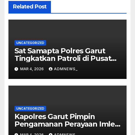
Related Post
UNCATEGORIZED
Sat Samapta Polres Garut
Tingkatkan Patroli di Pusat
Perbelanjaan
MAR 4, 2026
ADMNEWS_
UNCATEGORIZED
Kapolres Garut Pimpin
Pengamanan Perayaan Imlek
dan Malam Cap Go Meh
MAR 4, 2026
ADMNEWS_