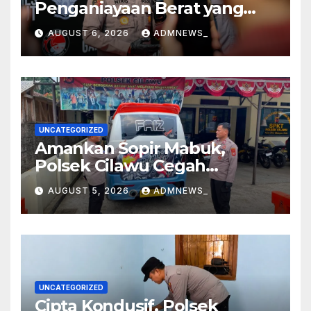
Penganiayaan Berat yang
Mengakibatkan Korban
AUGUST 6, 2026
ADMNEWS_
Meninggal Dunia
UNCATEGORIZED
Amankan Sopir Mabuk,
Polsek Cilawu Cegah
Kecelakaan di Jalan Raya
AUGUST 5, 2026
ADMNEWS_
Garut–Tasikmalaya
UNCATEGORIZED
Cipta Kondusif, Polsek