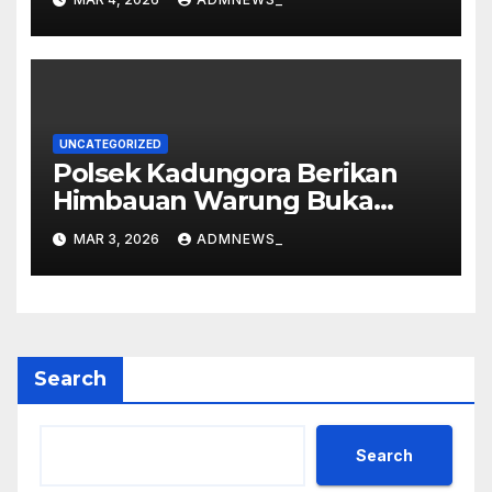
2577/2026 di Vihara Dharma
Loka
UNCATEGORIZED
Polsek Kadungora Berikan
Himbauan Warung Buka
Siang Hari
MAR 3, 2026
ADMNEWS_
Search
Search