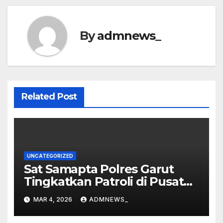
By
admnews_
Related Post
UNCATEGORIZED
Sat Samapta Polres Garut
Tingkatkan Patroli di Pusat
Perbelanjaan
MAR 4, 2026
ADMNEWS_