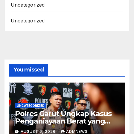
Uncategorized
Uncategorized
You missed
UNCATEGORIZED
Polres Garut Ungkap Kasus
Penganiayaan Berat yang
Mengakibatkan Korban
AUGUST 6, 2026
ADMNEWS_