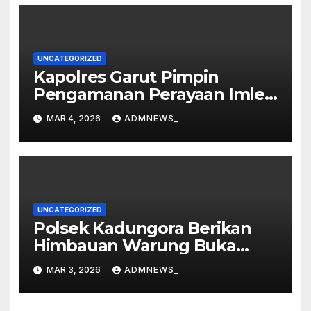
UNCATEGORIZED
Kapolres Garut Pimpin
Pengamanan Perayaan Imlek
dan Malam Cap Go Meh
MAR 4, 2026
ADMNEWS_
2577/2026 di Vihara Dharma
Loka
UNCATEGORIZED
Polsek Kadungora Berikan
Himbauan Warung Buka
Siang Hari
MAR 3, 2026
ADMNEWS_