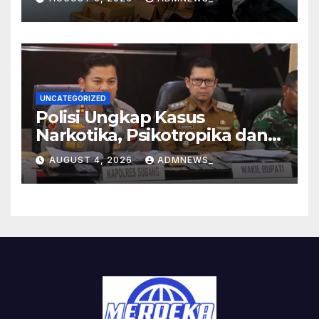
UNCATEGORIZED
Polisi Ungkap Kasus
Narkotika, Psikotropika dan
Peredaran Obat- Obatan
AUGUST 4, 2026
ADMNEWS_
Tanpa Izin Periode
pertengahan Juli 2026