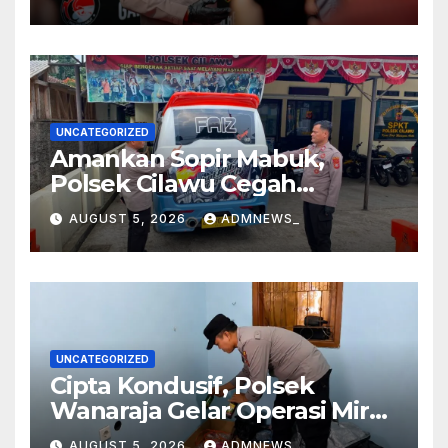
Meninggal Dunia
UNCATEGORIZED
Amankan Sopir Mabuk,
Polsek Cilawu Cegah
Kecelakaan di Jalan Raya
AUGUST 5, 2026
ADMNEWS_
Garut–Tasikmalaya
UNCATEGORIZED
Cipta Kondusif, Polsek
Wanaraja Gelar Operasi Miras
di Wilayah Hukumnya
AUGUST 5, 2026
ADMNEWS_