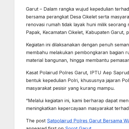
Garut – Dalam rangka wujud kepedulian terhada
bersama perangkat Desa Cikelet serta masyara
renovasi rumah tidak layak huni milik seoran
Papak, Kecamatan Cikelet, Kabupaten Garut, p
Kegiatan ini dilaksanakan dengan penuh sema
membahu melakukan pembongkaran bagian ru
material bangunan, hingga membantu pemasa
Kasat Polairud Polres Garut, IPTU Aep Sapru
bentuk kepedulian Polri, khususnya jajaran P
masyarakat pesisir yang kurang mampu.
“Melalui kegiatan ini, kami berharap dapat 
meningkatkan kepercayaan masyarakat terhada
The post
Satpolairud Polres Garut Bersama W
appeared first on
Sorot Garut
.