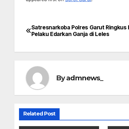
Satresnarkoba Polres Garut Ringkus
Post
Pelaku Edarkan Ganja di Leles
navigation
By
admnews_
Related Post