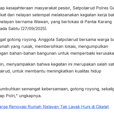
p kesejahteraan masyarakat pesisir, Satpolairud Polres G
kat dan nelayan setempat melaksanakan kegiatan kerja bak
g nelayan bernama Wawan, yang berlokasi di Pantai Karang
ada Sabtu (27/09/2025).
ngat gotong royong. Anggota Satpolairud bersama warga 
mah yang rusak, membersihkan lokasi, mengumpulkan
ngan bahan-bahan bangunan untuk memperbaiki kerusaka
din, menyampaikan bahwa kegiatan ini merupakan salah sa
olairud, untuk membantu meningkatkan kualitas hidup
menumbuhkan semangat kebersamaan, gotong royong, sekali
p Polri,” ungkapnya.
arga Renovasi Rumah Nelayan Tak Layak Huni di Cikelet