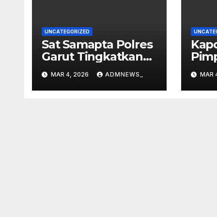
UNCATEGORIZED
UNCATE
Sat Samapta Polres
Kapo
Garut Tingkatkan
Pim
Patroli di Pusat
Pen
MAR 4, 2026
ADMNEWS_
MAR 
Perbelanjaan
Pera
Mal
2577
Dha