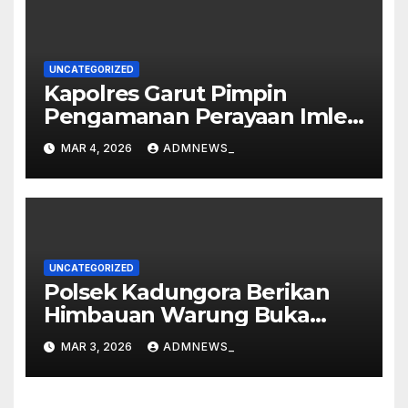
UNCATEGORIZED
Kapolres Garut Pimpin
Pengamanan Perayaan Imlek
dan Malam Cap Go Meh
MAR 4, 2026
ADMNEWS_
2577/2026 di Vihara Dharma
Loka
UNCATEGORIZED
Polsek Kadungora Berikan
Himbauan Warung Buka
Siang Hari
MAR 3, 2026
ADMNEWS_