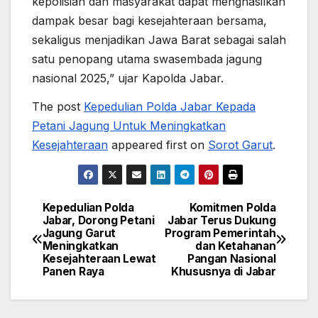
kepolisian dan masyarakat dapat menghasilkan
dampak besar bagi kesejahteraan bersama,
sekaligus menjadikan Jawa Barat sebagai salah
satu penopang utama swasembada jagung
nasional 2025,” ujar Kapolda Jabar.
The post
Kepedulian Polda Jabar Kepada
Petani Jagung Untuk Meningkatkan
Kesejahteraan
appeared first on
Sorot Garut
.
Kepedulian Polda
Komitmen Polda
Post
Jabar, Dorong Petani
Jabar Terus Dukung
Jagung Garut
Program Pemerintah
navigation
Meningkatkan
dan Ketahanan
Kesejahteraan Lewat
Pangan Nasional
Panen Raya
Khususnya di Jabar