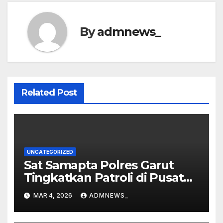
By
admnews_
Related Post
UNCATEGORIZED
Sat Samapta Polres Garut
Tingkatkan Patroli di Pusat
Perbelanjaan
MAR 4, 2026
ADMNEWS_