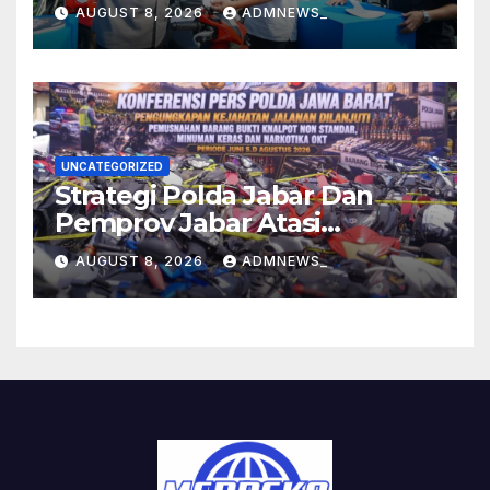
Pengendara Hingga Ganti
AUGUST 8, 2026
ADMNEWS_
Knalpot Sukarela
UNCATEGORIZED
Strategi Polda Jabar Dan
Pemprov Jabar Atasi
Kejahatan Jalanan
AUGUST 8, 2026
ADMNEWS_