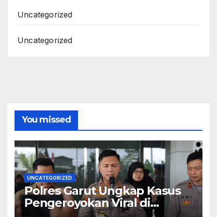
Uncategorized
Uncategorized
You missed
UNCATEGORIZED
Polres Garut Ungkap Kasus
Pengeroyokan Viral di
Tarogong Kaler, Berawal dari