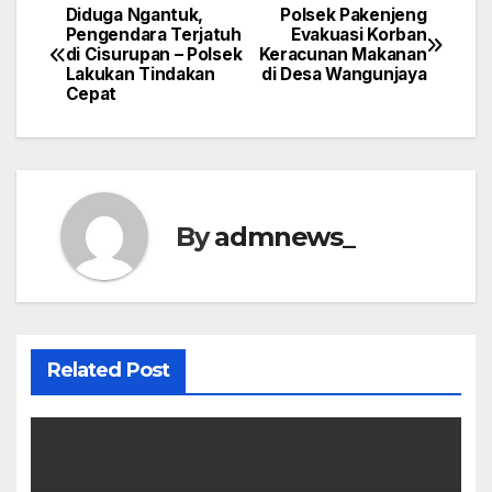
Diduga Ngantuk,
Polsek Pakenjeng
Post
Pengendara Terjatuh
Evakuasi Korban
di Cisurupan – Polsek
Keracunan Makanan
navigation
Lakukan Tindakan
di Desa Wangunjaya
Cepat
By
admnews_
Related Post