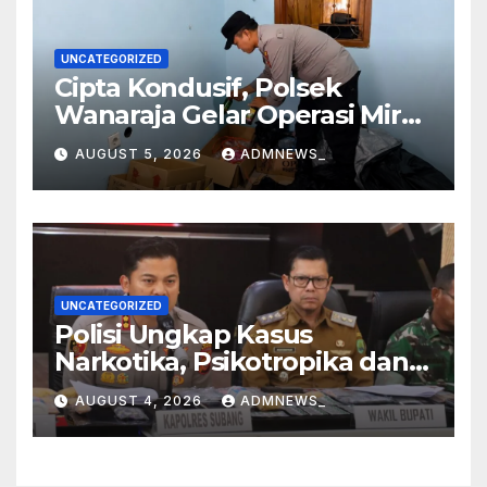
UNCATEGORIZED
Cipta Kondusif, Polsek
Wanaraja Gelar Operasi Miras
di Wilayah Hukumnya
AUGUST 5, 2026
ADMNEWS_
UNCATEGORIZED
Polisi Ungkap Kasus
Narkotika, Psikotropika dan
Peredaran Obat- Obatan
AUGUST 4, 2026
ADMNEWS_
Tanpa Izin Periode
pertengahan Juli 2026