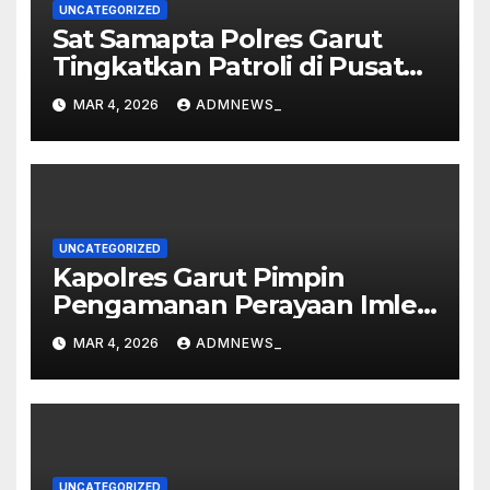
UNCATEGORIZED
Sat Samapta Polres Garut
Tingkatkan Patroli di Pusat
Perbelanjaan
MAR 4, 2026
ADMNEWS_
UNCATEGORIZED
Kapolres Garut Pimpin
Pengamanan Perayaan Imlek
dan Malam Cap Go Meh
MAR 4, 2026
ADMNEWS_
2577/2026 di Vihara Dharma
Loka
UNCATEGORIZED