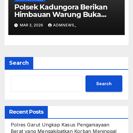
Polsek Kadungora Berikan
Himbauan Warung Buka
Siang Hari
MAR 3, 2026
ADMNEWS_
Search
Search
Recent Posts
Polres Garut Ungkap Kasus Penganiayaan
Berat yang Mengakibatkan Korban Meninggal