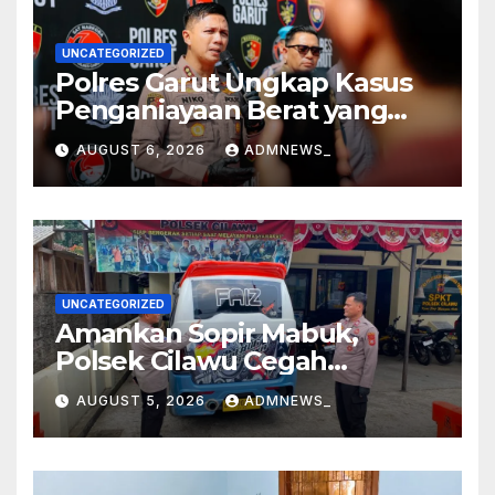
UNCATEGORIZED
Polres Garut Ungkap Kasus
Penganiayaan Berat yang
Mengakibatkan Korban
AUGUST 6, 2026
ADMNEWS_
Meninggal Dunia
UNCATEGORIZED
Amankan Sopir Mabuk,
Polsek Cilawu Cegah
Kecelakaan di Jalan Raya
AUGUST 5, 2026
ADMNEWS_
Garut–Tasikmalaya