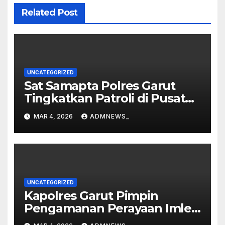
Related Post
UNCATEGORIZED
Sat Samapta Polres Garut
Tingkatkan Patroli di Pusat
Perbelanjaan
MAR 4, 2026
ADMNEWS_
UNCATEGORIZED
Kapolres Garut Pimpin
Pengamanan Perayaan Imlek
dan Malam Cap Go Meh