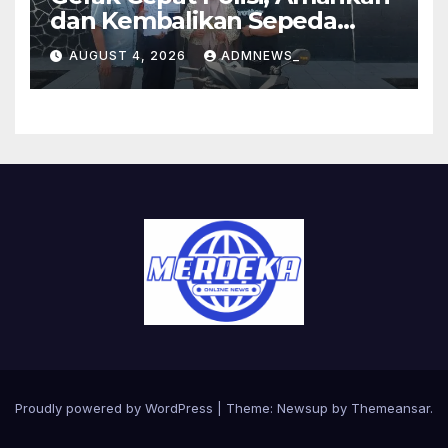
dan Kembalikan Sepeda
Motor Milik Warga yang
AUGUST 4, 2026
ADMNEWS_
Sempat Hilang
Proudly powered by WordPress
|
Theme:
Newsup
by
Themeansar
.