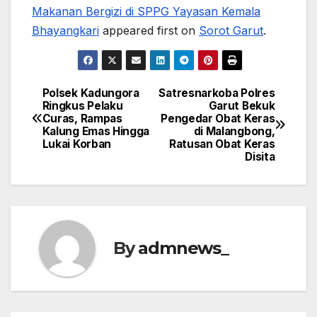
Makanan Bergizi di SPPG Yayasan Kemala
Bhayangkari
appeared first on
Sorot Garut
.
Polsek Kadungora
Satresnarkoba Polres
Post
Ringkus Pelaku
Garut Bekuk
Curas, Rampas
Pengedar Obat Keras
navigation
Kalung Emas Hingga
di Malangbong,
Lukai Korban
Ratusan Obat Keras
Disita
By
admnews_