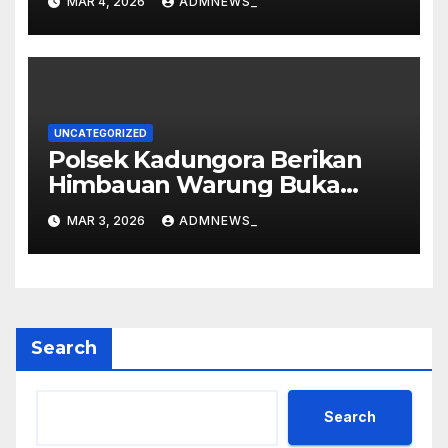
MAR 4, 2026
ADMNEWS_
2577/2026 di Vihara Dharma
Loka
UNCATEGORIZED
Polsek Kadungora Berikan
Himbauan Warung Buka
Siang Hari
MAR 3, 2026
ADMNEWS_
Search
Search