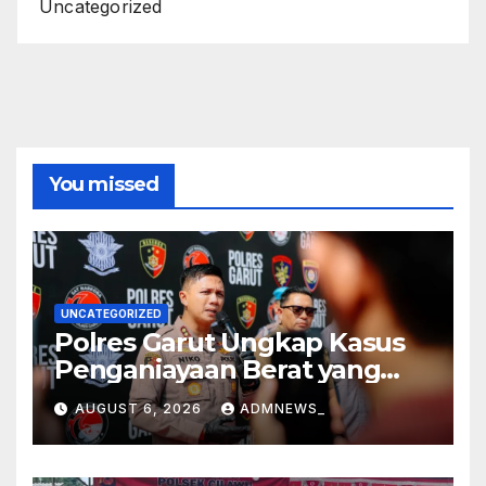
Uncategorized
You missed
UNCATEGORIZED
Polres Garut Ungkap Kasus
Penganiayaan Berat yang
Mengakibatkan Korban
AUGUST 6, 2026
ADMNEWS_
Meninggal Dunia