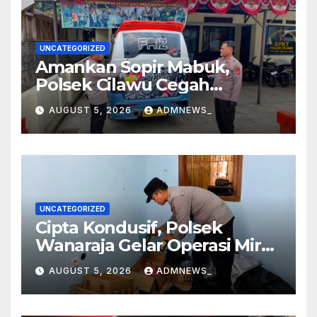
UNCATEGORIZED
Amankan Sopir Mabuk,
Polsek Cilawu Cegah
Kecelakaan di Jalan Raya
AUGUST 5, 2026
ADMNEWS_
Garut–Tasikmalaya
UNCATEGORIZED
Cipta Kondusif, Polsek
Wanaraja Gelar Operasi Miras
di Wilayah Hukumnya
AUGUST 5, 2026
ADMNEWS_