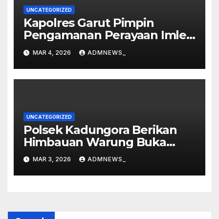
UNCATEGORIZED
Kapolres Garut Pimpin
Pengamanan Perayaan Imlek
dan Malam Cap Go Meh
MAR 4, 2026
ADMNEWS_
2577/2026 di Vihara Dharma
Loka
UNCATEGORIZED
Polsek Kadungora Berikan
Himbauan Warung Buka
Siang Hari
MAR 3, 2026
ADMNEWS_