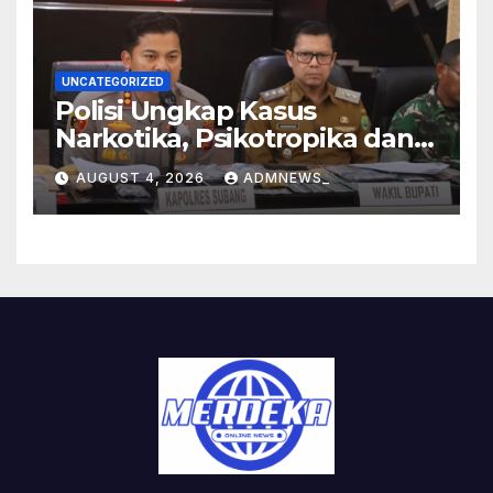
UNCATEGORIZED
Polisi Ungkap Kasus
Narkotika, Psikotropika dan
Peredaran Obat- Obatan
AUGUST 4, 2026
ADMNEWS_
Tanpa Izin Periode
pertengahan Juli 2026