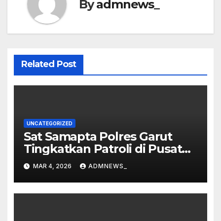
By
admnews_
Related Post
UNCATEGORIZED
Sat Samapta Polres Garut
Tingkatkan Patroli di Pusat
Perbelanjaan
MAR 4, 2026
ADMNEWS_