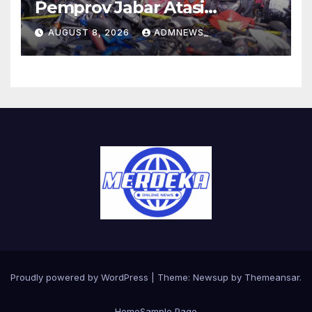
Pemprov Jabar Atasi
Kejahatan Jalanan
AUGUST 8, 2026
ADMNEWS_
Proudly powered by WordPress
|
Theme:
Newsup
by
Themeansar
.
Home
Sample Page