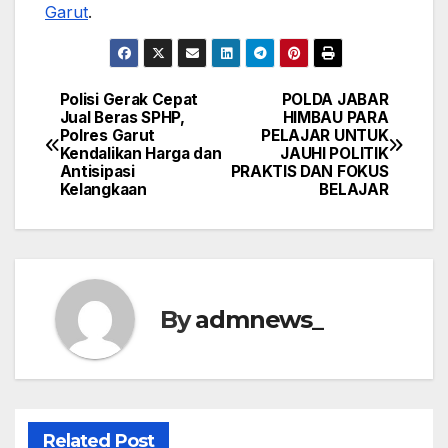
Garut
.
Polisi Gerak Cepat
POLDA JABAR
Post
Jual Beras SPHP,
HIMBAU PARA
Polres Garut
PELAJAR UNTUK
navigation
Kendalikan Harga dan
JAUHI POLITIK
Antisipasi
PRAKTIS DAN FOKUS
Kelangkaan
BELAJAR
By
admnews_
Related Post