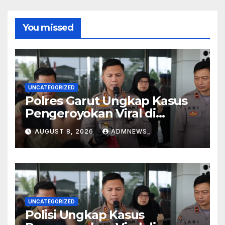
You missed
UNCATEGORIZED
Polres Garut Ungkap Kasus
Pengeroyokan Viral di
Tarogong Kaler, Berawal dari
AUGUST 8, 2026
ADMNEWS_
Knalpot Brong
UNCATEGORIZED
Polisi Ungkap Kasus