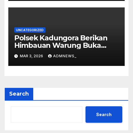
Loka
UNCATEGORIZED
Polsek Kadungora Berikan
Himbauan Warung Buka
Siang Hari
MAR 3, 2026
ADMNEWS_
Search
Search