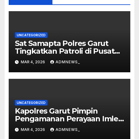
UNCATEGORIZED
Sat Samapta Polres Garut
Tingkatkan Patroli di Pusat
Perbelanjaan
MAR 4, 2026
ADMNEWS_
UNCATEGORIZED
Kapolres Garut Pimpin
Pengamanan Perayaan Imlek
dan Malam Cap Go Meh
MAR 4, 2026
ADMNEWS_
2577/2026 di Vihara Dharma