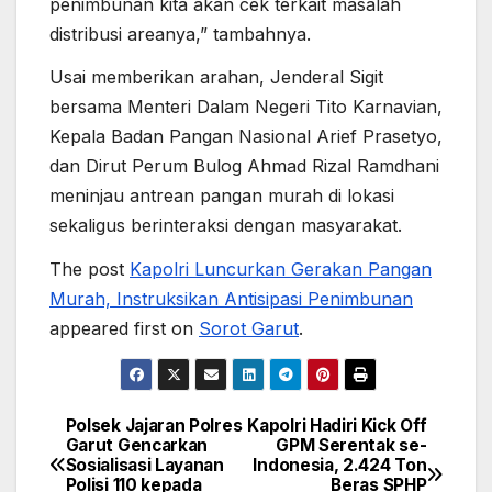
penimbunan kita akan cek terkait masalah
distribusi areanya,” tambahnya.
Usai memberikan arahan, Jenderal Sigit
bersama Menteri Dalam Negeri Tito Karnavian,
Kepala Badan Pangan Nasional Arief Prasetyo,
dan Dirut Perum Bulog Ahmad Rizal Ramdhani
meninjau antrean pangan murah di lokasi
sekaligus berinteraksi dengan masyarakat.
The post
Kapolri Luncurkan Gerakan Pangan
Murah, Instruksikan Antisipasi Penimbunan
appeared first on
Sorot Garut
.
Polsek Jajaran Polres
Kapolri Hadiri Kick Off
Post
Garut Gencarkan
GPM Serentak se-
Sosialisasi Layanan
Indonesia, 2.424 Ton
navigation
Polisi 110 kepada
Beras SPHP