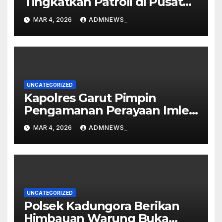
Tingkatkan Patroli di Pusat
Perbelanjaan
MAR 4, 2026
ADMNEWS_
UNCATEGORIZED
Kapolres Garut Pimpin
Pengamanan Perayaan Imlek
dan Malam Cap Go Meh
MAR 4, 2026
ADMNEWS_
2577/2026 di Vihara Dharma
Loka
UNCATEGORIZED
Polsek Kadungora Berikan
Himbauan Warung Buka