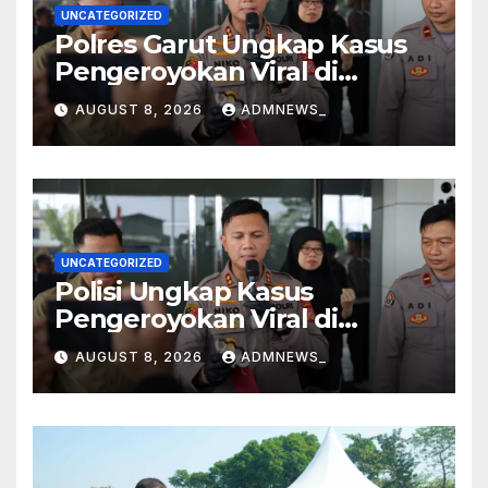
UNCATEGORIZED
Polres Garut Ungkap Kasus
Pengeroyokan Viral di
Tarogong Kaler, Berawal dari
AUGUST 8, 2026
ADMNEWS_
Knalpot Brong
UNCATEGORIZED
Polisi Ungkap Kasus
Pengeroyokan Viral di
Tarogong Kaler, Berawal dari
AUGUST 8, 2026
ADMNEWS_
Knalpot Brong