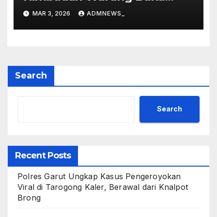
Siang Hari
MAR 3, 2026
ADMNEWS_
Search
Search
Recent Posts
Polres Garut Ungkap Kasus Pengeroyokan
Viral di Tarogong Kaler, Berawal dari Knalpot
Brong