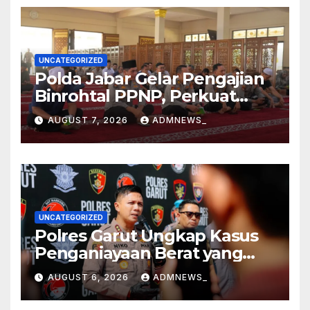
UNCATEGORIZED
Polda Jabar Gelar Pengajian
Binrohtal PPNP, Perkuat
Iman dan Integritas
AUGUST 7, 2026
ADMNEWS_
Personel.
UNCATEGORIZED
Polres Garut Ungkap Kasus
Penganiayaan Berat yang
Mengakibatkan Korban
AUGUST 6, 2026
ADMNEWS_
Meninggal Dunia