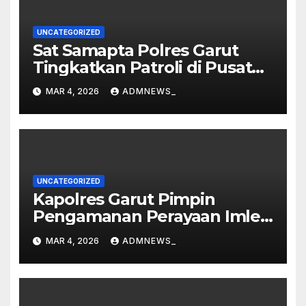
UNCATEGORIZED
Sat Samapta Polres Garut
Tingkatkan Patroli di Pusat
Perbelanjaan
MAR 4, 2026
ADMNEWS_
UNCATEGORIZED
Kapolres Garut Pimpin
Pengamanan Perayaan Imlek
dan Malam Cap Go Meh
MAR 4, 2026
ADMNEWS_
2577/2026 di Vihara Dharma
Loka