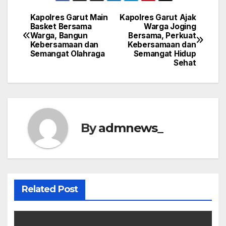
Kapolres Garut Main
Kapolres Garut Ajak
Post
Basket Bersama
Warga Joging
Warga, Bangun
Bersama, Perkuat
navigation
Kebersamaan dan
Kebersamaan dan
Semangat Olahraga
Semangat Hidup
Sehat
By
admnews_
Related Post