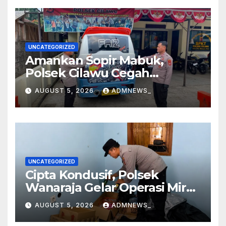
UNCATEGORIZED
Amankan Sopir Mabuk,
Polsek Cilawu Cegah
Kecelakaan di Jalan Raya
AUGUST 5, 2026
ADMNEWS_
Garut–Tasikmalaya
UNCATEGORIZED
Cipta Kondusif, Polsek
Wanaraja Gelar Operasi Miras
di Wilayah Hukumnya
AUGUST 5, 2026
ADMNEWS_