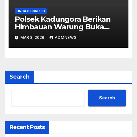
UNCATEGORIZED
Polsek Kadungora Berikan
Himbauan Warung Buka
Siang Hari
MAR 3, 2026
ADMNEWS_
Search
Search
Recent Posts