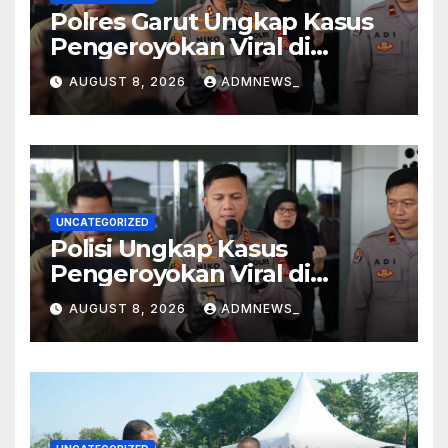
Polres Garut Ungkap Kasus
Pengeroyokan Viral di
Tarogong Kaler, Berawal dari
AUGUST 8, 2026
ADMNEWS_
Knalpot Brong
UNCATEGORIZED
Polisi Ungkap Kasus
Pengeroyokan Viral di
Tarogong Kaler, Berawal dari
AUGUST 8, 2026
ADMNEWS_
Knalpot Brong