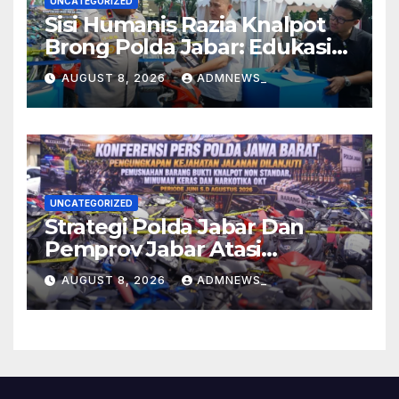
UNCATEGORIZED
Sisi Humanis Razia Knalpot
Brong Polda Jabar: Edukasi
Pengendara Hingga Ganti
AUGUST 8, 2026
ADMNEWS_
Knalpot Sukarela
UNCATEGORIZED
Strategi Polda Jabar Dan
Pemprov Jabar Atasi
Kejahatan Jalanan
AUGUST 8, 2026
ADMNEWS_