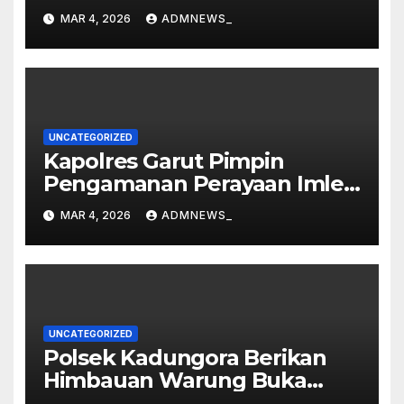
Perbelanjaan
MAR 4, 2026
ADMNEWS_
UNCATEGORIZED
Kapolres Garut Pimpin
Pengamanan Perayaan Imlek
dan Malam Cap Go Meh
MAR 4, 2026
ADMNEWS_
2577/2026 di Vihara Dharma
Loka
UNCATEGORIZED
Polsek Kadungora Berikan
Himbauan Warung Buka
Siang Hari