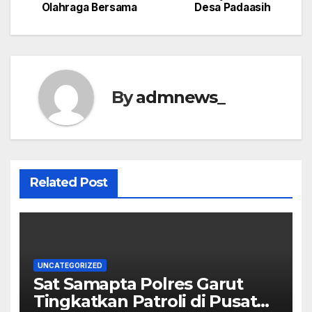
navigation
Olahraga Bersama
Desa Padaasih
By
admnews_
Related Post
UNCATEGORIZED
Sat Samapta Polres Garut
Tingkatkan Patroli di Pusat