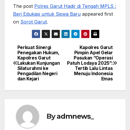
The post
Polres Garut Hadir di Tengah MPLS :
Beri Edukasi untuk Siswa Baru
appeared first
on
Sorot Garut
.
Perkuat Sinergi
Kapolres Garut
Post
Penegakan Hukum,
Pimpin Apel Gelar
Kapolres Garut
Pasukan “Operasi
navigation
Lakukan Kunjungan
Patuh Lodaya 2025”:
Silaturahmi ke
Tertib Lalu Lintas
Pengadilan Negeri
Menuju Indonesia
dan Kejari
Emas
By
admnews_