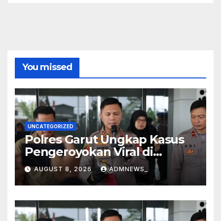
You missed
UNCATEGORIZED
Polres Garut Ungkap Kasus
Pengeroyokan Viral di
Tarogong Kaler, Berawal dari
AUGUST 8, 2026
ADMNEWS_
Knalpot Brong