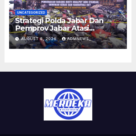
UNCATEGORIZED
Strategi Polda Jabar Dan
Pemprov Jabar Atasi
Kejahatan Jalanan
AUGUST 8, 2026
ADMNEWS_