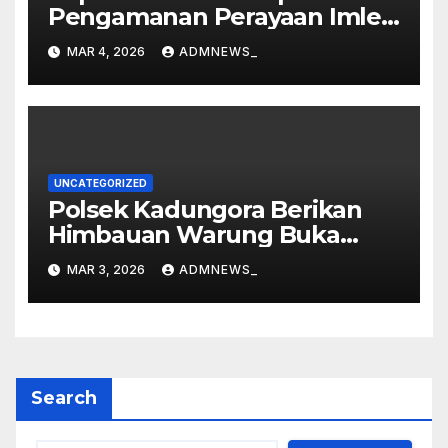
Pengamanan Perayaan Imlek
dan Malam Cap Go Meh
MAR 4, 2026
ADMNEWS_
2577/2026 di Vihara Dharma
Loka
UNCATEGORIZED
Polsek Kadungora Berikan
Himbauan Warung Buka
Siang Hari
MAR 3, 2026
ADMNEWS_
Search