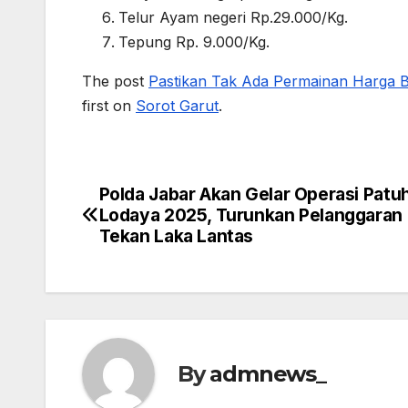
Telur Ayam negeri Rp.29.000/Kg.
Tepung Rp. 9.000/Kg.
The post
Pastikan Tak Ada Permainan Harga B
first on
Sorot Garut
.
Polda Jabar Akan Gelar Operasi Patu
Post
Lodaya 2025, Turunkan Pelanggaran
navigation
Tekan Laka Lantas
By
admnews_