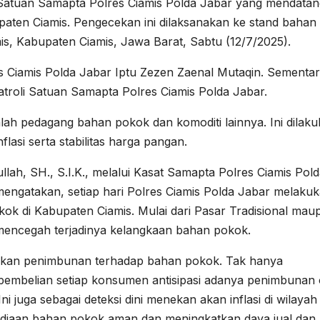
 Satuan Samapta Polres Ciamis Polda Jabar yang mendatan
paten Ciamis. Pengecekan ini dilaksanakan ke stand bahan
is, Kabupaten Ciamis, Jawa Barat, Sabtu (12/7/2025).
es Ciamis Polda Jabar Iptu Zezen Zaenal Mutaqin. Sementa
atroli Satuan Samapta Polres Ciamis Polda Jabar.
lah pedagang bahan pokok dan komoditi lainnya. Ini dilak
flasi serta stabilitas harga pangan.
lah, SH., S.I.K., melalui Kasat Samapta Polres Ciamis Pol
mengatakan, setiap hari Polres Ciamis Polda Jabar melaku
k di Kabupaten Ciamis. Mulai dari Pasar Tradisional mau
mencegah terjadinya kelangkaan bahan pokok.
kukan penimbunan terhadap bahan pokok. Tak hanya
pembelian setiap konsumen antisipasi adanya penimbunan 
 juga sebagai deteksi dini menekan akan inflasi di wilayah
diaan bahan pokok aman dan meningkatkan daya jual dan 