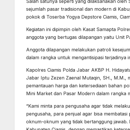
Salah satunya seperti yang dilaksanakan oleh
sejumlah pasar tradisional dan modern di Kabu
pokok di Toserba Yogya Depstore Ciamis, Ciam
Kegiatan ini dipimpin oleh Kasat Samapta Polr
anggota yang bertugas dilapangan yaitu Unit P
Anggota dilapangan melakukan patroli kesejum
dalam rangka untuk mengantisipasi terjadinya in
Kapolres Ciamis Polda Jabar AKBP H. Hidayatul
Jabar Iptu Zezen Zaenal Mutaqin, SH., M.M., 
pemantauan harga dan ketersediaan bahan poko
Mini Market dan Pasar Modern dalam rangka 
“Kami minta para pengusaha agar tidak mela
pengusaha, para penjual agar bisa membatasi 
oknum-oknum yang tidak bertanggung jawab. Ini
Kabupaten Ciamis, dengan memastikan keterse