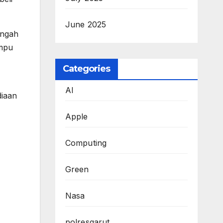
June 2025
engah
ampu
Categories
AI
diaan
Apple
Computing
Green
Nasa
polresgarut