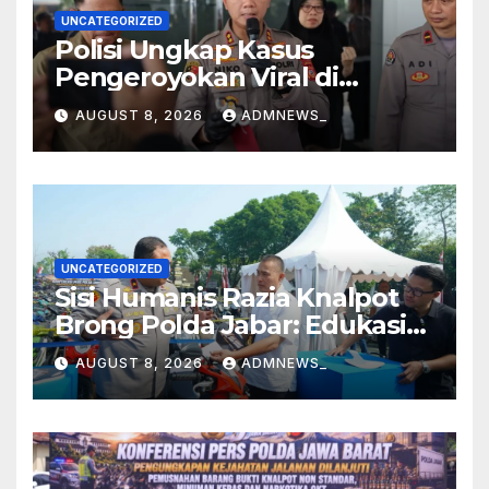
UNCATEGORIZED
Polisi Ungkap Kasus
Pengeroyokan Viral di
Tarogong Kaler, Berawal dari
AUGUST 8, 2026
ADMNEWS_
Knalpot Brong
UNCATEGORIZED
Sisi Humanis Razia Knalpot
Brong Polda Jabar: Edukasi
Pengendara Hingga Ganti
AUGUST 8, 2026
ADMNEWS_
Knalpot Sukarela