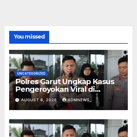
You missed
UNCATEGORIZED
Polres Garut Ungkap Kasus
Pengeroyokan Viral di
Tarogong Kaler, Berawal dari
AUGUST 8, 2026
ADMNEWS_
Knalpot Brong