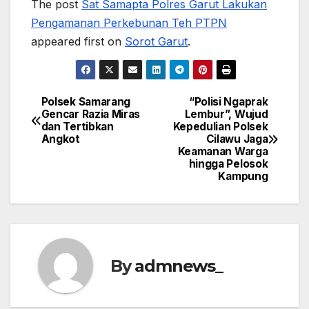
The post
Sat Samapta Polres Garut Lakukan
Pengamanan Perkebunan Teh PTPN
appeared first on
Sorot Garut
.
Polsek Samarang
“Polisi Ngaprak
Post
Gencar Razia Miras
Lembur”, Wujud
dan Tertibkan
Kepedulian Polsek
navigation
Angkot
Cilawu Jaga
Keamanan Warga
hingga Pelosok
Kampung
By
admnews_