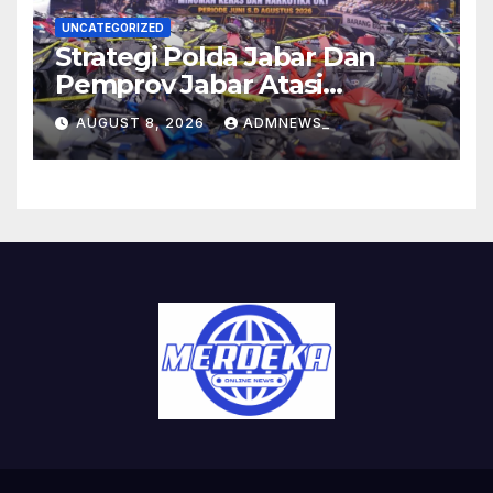
UNCATEGORIZED
Strategi Polda Jabar Dan
Pemprov Jabar Atasi
Kejahatan Jalanan
AUGUST 8, 2026
ADMNEWS_