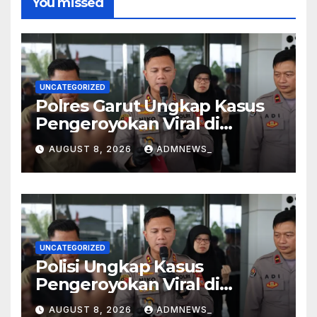
You missed
UNCATEGORIZED
Polres Garut Ungkap Kasus
Pengeroyokan Viral di
Tarogong Kaler, Berawal dari
AUGUST 8, 2026
ADMNEWS_
Knalpot Brong
UNCATEGORIZED
Polisi Ungkap Kasus
Pengeroyokan Viral di
Tarogong Kaler, Berawal dari
AUGUST 8, 2026
ADMNEWS_