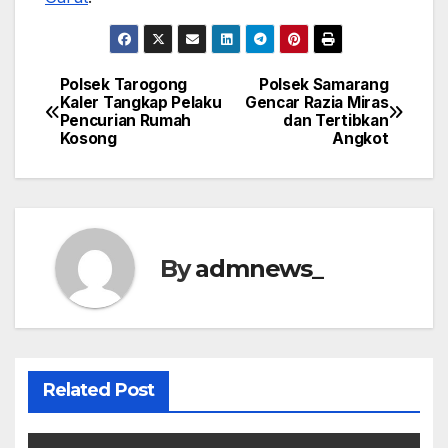
Polsek Tarogong
Polsek Samarang
Post
Kaler Tangkap Pelaku
Gencar Razia Miras
Pencurian Rumah
dan Tertibkan
navigation
Kosong
Angkot
By
admnews_
Related Post