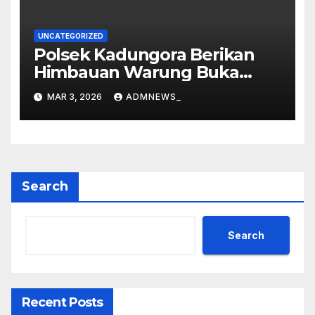
UNCATEGORIZED
Polsek Kadungora Berikan
Himbauan Warung Buka
Siang Hari
MAR 3, 2026
ADMNEWS_
Search
Search
Recent Posts