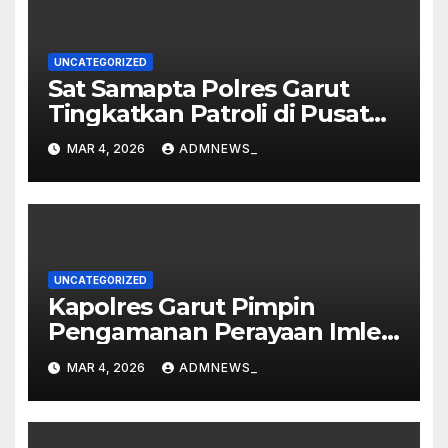
UNCATEGORIZED
Sat Samapta Polres Garut
Tingkatkan Patroli di Pusat
Perbelanjaan
MAR 4, 2026
ADMNEWS_
UNCATEGORIZED
Kapolres Garut Pimpin
Pengamanan Perayaan Imlek
dan Malam Cap Go Meh
MAR 4, 2026
ADMNEWS_
2577/2026 di Vihara Dharma
Loka