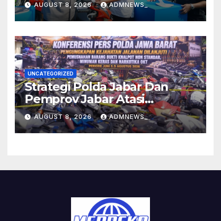
AUGUST 8, 2026
ADMNEWS_
Knalpot Sukarela
UNCATEGORIZED
Strategi Polda Jabar Dan
Pemprov Jabar Atasi
Kejahatan Jalanan
AUGUST 8, 2026
ADMNEWS_