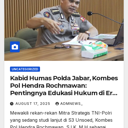
UNCATEGORIZED
Kabid Humas Polda Jabar, Kombes
Pol Hendra Rochmawan:
Pentingnya Edukasi Hukum di Era
Demokrasi dan Digital
AUGUST 17, 2025
ADMNEWS_
Mewakili rekan-rekan Mitra Strategis TNI-Polri
yang sedang studi lanjut di S3 Unsoed, Kombes
Pol Hendra Rochmawan, S.I.K.,M.H sebagai